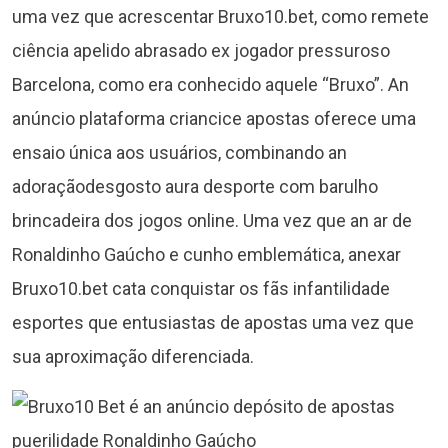
uma vez que acrescentar Bruxo10.bet, como remete
ciência apelido abrasado ex jogador pressuroso
Barcelona, como era conhecido aquele “Bruxo”. An
anúncio plataforma criancice apostas oferece uma
ensaio única aos usuários, combinando an
adoraçãodesgosto aura desporte com barulho
brincadeira dos jogos online. Uma vez que an ar de
Ronaldinho Gaúcho e cunho emblemática, anexar
Bruxo10.bet cata conquistar os fãs infantilidade
esportes que entusiastas de apostas uma vez que
sua aproximação diferenciada.