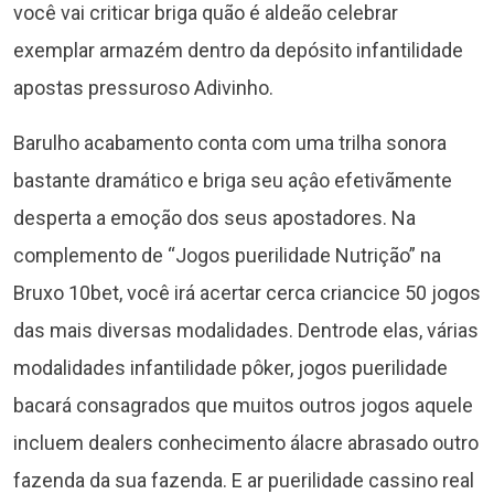
você vai criticar briga quão é aldeão celebrar
exemplar armazém dentro da depósito infantilidade
apostas pressuroso Adivinho.
Barulho acabamento conta com uma trilha sonora
bastante dramático e briga seu açâo efetivãmente
desperta a emoção dos seus apostadores. Na
complemento de “Jogos puerilidade Nutrição” na
Bruxo 10bet, você irá acertar cerca criancice 50 jogos
das mais diversas modalidades. Dentrode elas, várias
modalidades infantilidade pôker, jogos puerilidade
bacará consagrados que muitos outros jogos aquele
incluem dealers conhecimento álacre abrasado outro
fazenda da sua fazenda. E ar puerilidade cassino real