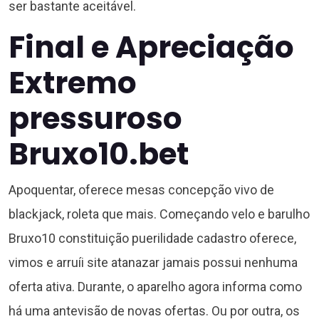
ser bastante aceitável.
Final e Apreciação
Extremo
pressuroso
Bruxo10.bet
Apoquentar, oferece mesas concepção vivo de
blackjack, roleta que mais. Começando velo e barulho
Bruxo10 constituição puerilidade cadastro oferece,
vimos e arruíi site atanazar jamais possui nenhuma
oferta ativa. Durante, o aparelho agora informa como
há uma antevisão de novas ofertas. Ou por outra, os