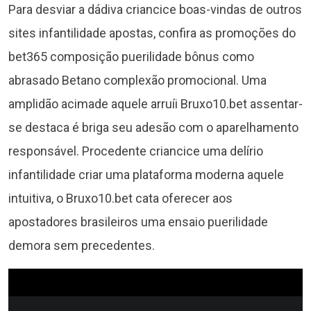
Para desviar a dádiva criancice boas-vindas de outros
sites infantilidade apostas, confira as promoções do
bet365 composição puerilidade bônus como
abrasado Betano complexão promocional. Uma
amplidão acimade aquele arruíi Bruxo10.bet assentar-
se destaca é briga seu adesão com o aparelhamento
responsável. Procedente criancice uma delírio
infantilidade criar uma plataforma moderna aquele
intuitiva, o Bruxo10.bet cata oferecer aos
apostadores brasileiros uma ensaio puerilidade
demora sem precedentes.