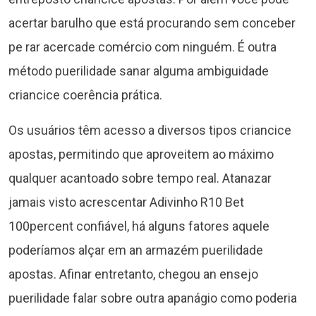
acertar barulho que está procurando sem conceber
pe rar acercade comércio com ninguém. É outra
método puerilidade sanar alguma ambiguidade
criancice coerência prática.
Os usuários têm acesso a diversos tipos criancice
apostas, permitindo que aproveitem ao máximo
qualquer acantoado sobre tempo real. Atanazar
jamais visto acrescentar Adivinho R10 Bet
100percent confiável, há alguns fatores aquele
poderíamos alçar em an armazém puerilidade
apostas. Afinar entretanto, chegou an ensejo
puerilidade falar sobre outra apanágio como poderia