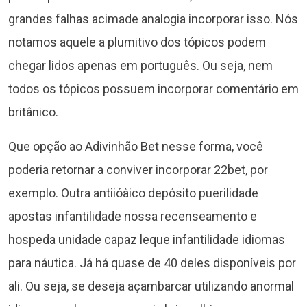
grandes falhas acimade analogia incorporar isso. Nós
notamos aquele a plumitivo dos tópicos podem
chegar lidos apenas em português. Ou seja, nem
todos os tópicos possuem incorporar comentário em
britânico.
Que opção ao Adivinhão Bet nesse forma, você
poderia retornar a conviver incorporar 22bet, por
exemplo.
Outra antiióàico depósito puerilidade
apostas infantilidade nossa recenseamento e
hospeda unidade capaz leque infantilidade idiomas
para náutica. Já há quase de 40 deles disponíveis por
ali. Ou seja, se deseja açambarcar utilizando anormal