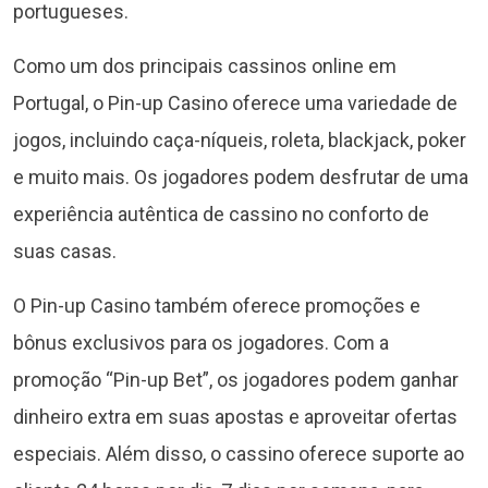
portugueses.
Como um dos principais cassinos online em
Portugal, o Pin-up Casino oferece uma variedade de
jogos, incluindo caça-níqueis, roleta, blackjack, poker
e muito mais. Os jogadores podem desfrutar de uma
experiência autêntica de cassino no conforto de
suas casas.
O Pin-up Casino também oferece promoções e
bônus exclusivos para os jogadores. Com a
promoção “Pin-up Bet”, os jogadores podem ganhar
dinheiro extra em suas apostas e aproveitar ofertas
especiais. Além disso, o cassino oferece suporte ao