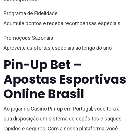
Programa de Fidelidade
Acumule pontos e receba recompensas especiais
Promoções Sazonais
Aproveite as ofertas especiais ao longo do ano
Pin-Up Bet –
Apostas Esportivas
Online Brasil
Ao jogar no Casino Pin-up em Portugal, você terá à
sua disposição um sistema de depósitos e saques
rápidos e seguros. Com a nossa plataforma, você