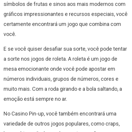
símbolos de frutas e sinos aos mais modernos com
gráficos impressionantes e recursos especiais, você
certamente encontrará um jogo que combina com
você.
E se você quiser desafiar sua sorte, você pode tentar
a sorte nos jogos de roleta. A roleta é um jogo de
mesa emocionante onde você pode apostar em
números individuais, grupos de números, cores e
muito mais. Com a roda girando e a bola saltando, a
emoção está sempre no ar.
No Casino Pin-up, você também encontrará uma
variedade de outros jogos populares, como craps,