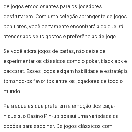
de jogos emocionantes para os jogadores
desfrutarem. Com uma seleção abrangente de jogos
populares, você certamente encontrará algo que irá
atender aos seus gostos e preferências de jogo.
Se você adora jogos de cartas, não deixe de
experimentar os clássicos como o poker, blackjack e
baccarat. Esses jogos exigem habilidade e estratégia,
tornando-os favoritos entre os jogadores de todo o
mundo.
Para aqueles que preferem a emoção dos caça-
níqueis, o Casino Pin-up possui uma variedade de
opções para escolher. De jogos clássicos com