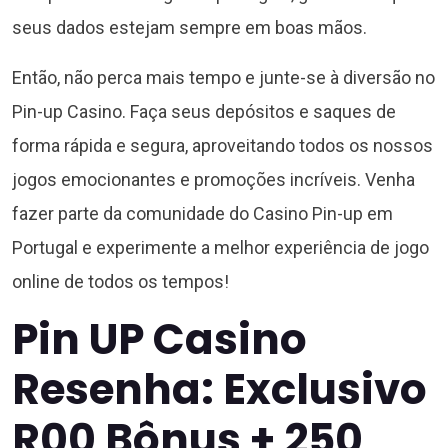
seus dados estejam sempre em boas mãos.
Então, não perca mais tempo e junte-se à diversão no
Pin-up Casino. Faça seus depósitos e saques de
forma rápida e segura, aproveitando todos os nossos
jogos emocionantes e promoções incríveis. Venha
fazer parte da comunidade do Casino Pin-up em
Portugal e experimente a melhor experiência de jogo
online de todos os tempos!
Pin UP Casino
Resenha: Exclusivo
R00 Bônus + 250