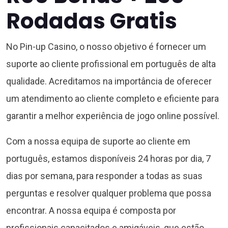
Rodadas Gratis
No Pin-up Casino, o nosso objetivo é fornecer um
suporte ao cliente profissional em português de alta
qualidade. Acreditamos na importância de oferecer
um atendimento ao cliente completo e eficiente para
garantir a melhor experiência de jogo online possível.
Com a nossa equipa de suporte ao cliente em
português, estamos disponíveis 24 horas por dia, 7
dias por semana, para responder a todas as suas
perguntas e resolver qualquer problema que possa
encontrar. A nossa equipa é composta por
profissionais capacitados e amigáveis, que estão