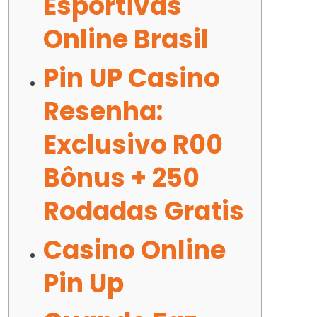
Esportivas
Online Brasil
Pin UP Casino
Resenha:
Exclusivo R00
Bônus + 250
Rodadas Gratis
Casino Online
Pin Up