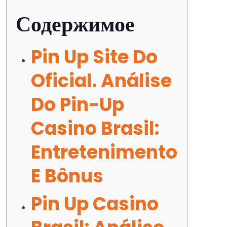
Содержимое
Pin Up Site Do
Oficial. Análise
Do Pin-Up
Casino Brasil:
Entretenimento
E Bônus
Pin Up Casino