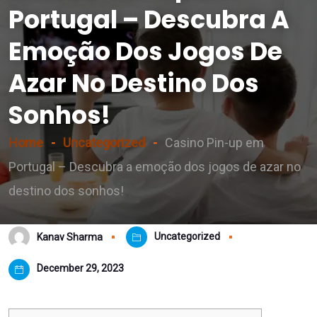
Portugal – Descubra A
Emoção Dos Jogos De
Azar No Destino Dos
Sonhos!
Home
Uncategorized
Casino Pin-up em
Portugal – Descubra a emoção dos jogos de azar no
destino dos sonhos!
Uncategorized
Kanav Sharma
December 29, 2023