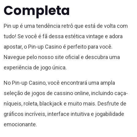
Completa
Pin up é uma tendência retrô que está de volta com
tudo! Se você é fã dessa estética vintage e adora
apostar, o Pin-up Casino é perfeito para você.
Navegue pelo nosso site oficial e descubra uma
experiência de jogo única.
No Pin-up Casino, você encontrará uma ampla
seleção de jogos de cassino online, incluindo caça-
níqueis, roleta, blackjack e muito mais. Desfrute de
gráficos incríveis, interface intuitiva e jogabilidade
emocionante.