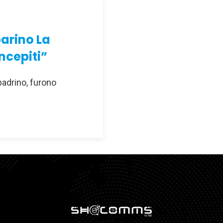
arino La
ncepiti”
padrino, furono