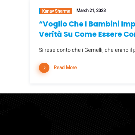
March 21, 2023
Kanav Sharma
“Voglio Che I Bambini Imp
Verità Su Come Essere Co
Si rese conto che i Gemelli, che erano il 
Read More