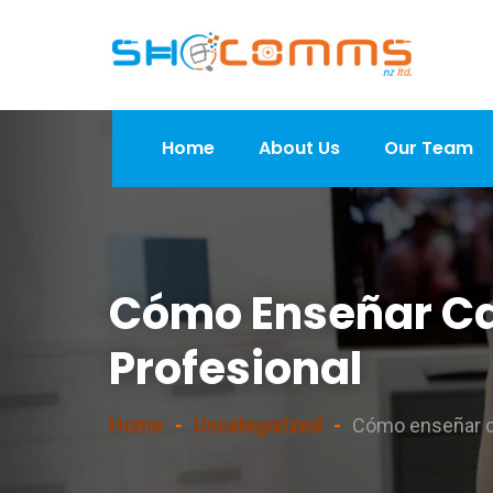
Home
About Us
Our Team
Cómo Enseñar Ca
Profesional
Home
Uncategorized
Cómo enseñar ca