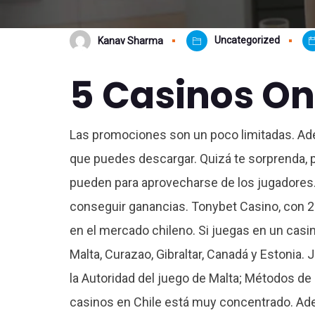
Uncategorized
Kanav Sharma
5 Casinos On
Las promociones son un poco limitadas. Ade
que puedes descargar. Quizá te sorprenda, p
pueden para aprovecharse de los jugadores.
conseguir ganancias. Tonybet Casino, con 2
en el mercado chileno. Si juegas en un casin
Malta, Curazao, Gibraltar, Canadá y Estonia.
la Autoridad del juego de Malta; Métodos de 
casinos en Chile está muy concentrado. Ade