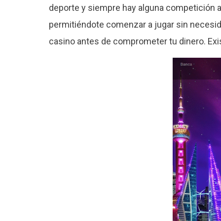
deporte y siempre hay alguna competición ac
permitiéndote comenzar a jugar sin necesidad
casino antes de comprometer tu dinero. Exis