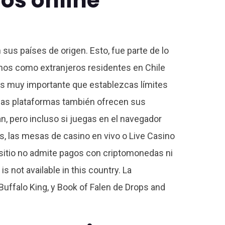
os online
sus países de origen. Esto, fue parte de lo
lenos como extranjeros residentes en Chile
 es muy importante que establezcas límites
has plataformas también ofrecen sus
n, pero incluso si juegas en el navegador
, las mesas de casino en vivo o Live Casino
 sitio no admite pagos con criptomonedas ni
 not available in this country. La
Buffalo King, y Book of Falen de Drops and