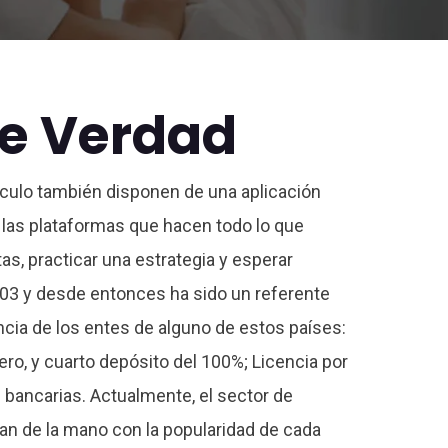
de Verdad
ículo también disponen de una aplicación
 las plataformas que hacen todo lo que
, practicar una estrategia y esperar
003 y desde entonces ha sido un referente
ncia de los entes de alguno de estos países:
ero, y cuarto depósito del 100%; Licencia por
s bancarias. Actualmente, el sector de
an de la mano con la popularidad de cada