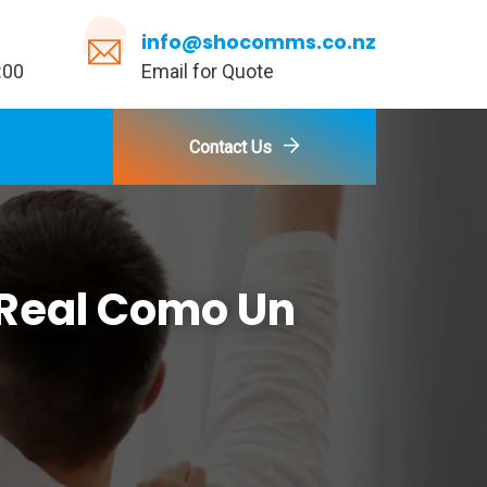
info@shocomms.co.nz
:00
Email for Quote
Contact Us
 Real Como Un