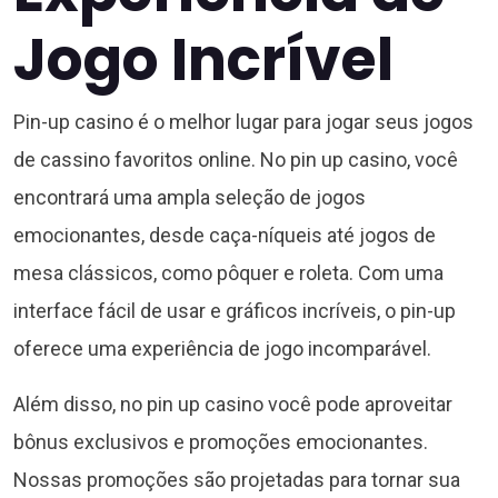
Jogo Incrível
Pin-up casino é o melhor lugar para jogar seus jogos
de cassino favoritos online. No pin up casino, você
encontrará uma ampla seleção de jogos
emocionantes, desde caça-níqueis até jogos de
mesa clássicos, como pôquer e roleta. Com uma
interface fácil de usar e gráficos incríveis, o pin-up
oferece uma experiência de jogo incomparável.
Além disso, no pin up casino você pode aproveitar
bônus exclusivos e promoções emocionantes.
Nossas promoções são projetadas para tornar sua