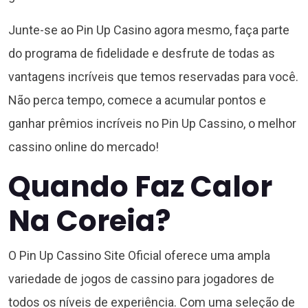
Junte-se ao Pin Up Casino agora mesmo, faça parte
do programa de fidelidade e desfrute de todas as
vantagens incríveis que temos reservadas para você.
Não perca tempo, comece a acumular pontos e
ganhar prêmios incríveis no Pin Up Cassino, o melhor
cassino online do mercado!
Quando Faz Calor
Na Coreia?
O Pin Up Cassino Site Oficial oferece uma ampla
variedade de jogos de cassino para jogadores de
todos os níveis de experiência. Com uma seleção de