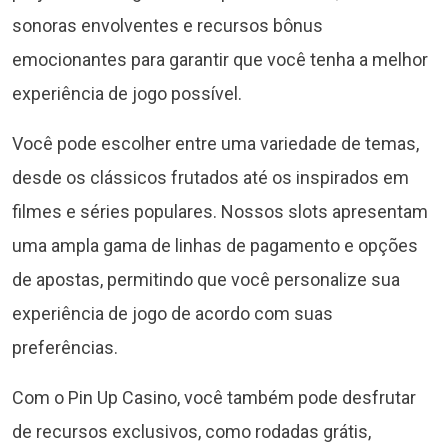
sonoras envolventes e recursos bônus
emocionantes para garantir que você tenha a melhor
experiência de jogo possível.
Você pode escolher entre uma variedade de temas,
desde os clássicos frutados até os inspirados em
filmes e séries populares. Nossos slots apresentam
uma ampla gama de linhas de pagamento e opções
de apostas, permitindo que você personalize sua
experiência de jogo de acordo com suas
preferências.
Com o Pin Up Casino, você também pode desfrutar
de recursos exclusivos, como rodadas grátis,