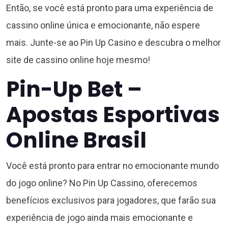
Então, se você está pronto para uma experiência de
cassino online única e emocionante, não espere
mais. Junte-se ao Pin Up Casino e descubra o melhor
site de cassino online hoje mesmo!
Pin-Up Bet –
Apostas Esportivas
Online Brasil
Você está pronto para entrar no emocionante mundo
do jogo online? No Pin Up Cassino, oferecemos
benefícios exclusivos para jogadores, que farão sua
experiência de jogo ainda mais emocionante e