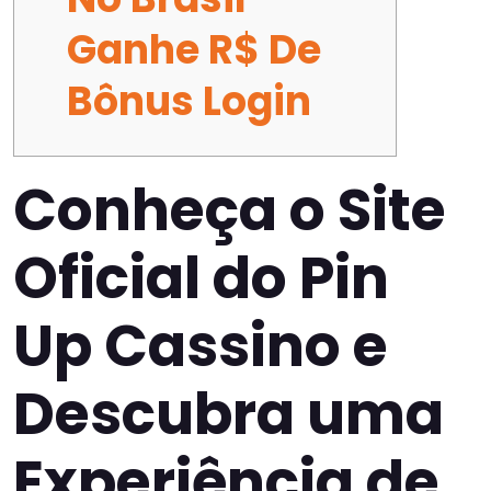
Ganhe R$ De
Bônus Login
Conheça o Site
Oficial do Pin
Up Cassino e
Descubra uma
Experiência de