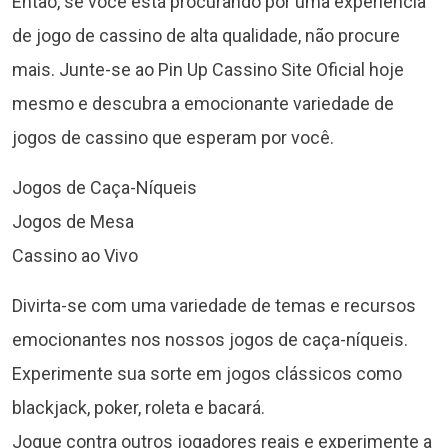
Então, se você está procurando por uma experiência
de jogo de cassino de alta qualidade, não procure
mais. Junte-se ao Pin Up Cassino Site Oficial hoje
mesmo e descubra a emocionante variedade de
jogos de cassino que esperam por você.
Jogos de Caça-Níqueis
Jogos de Mesa
Cassino ao Vivo
Divirta-se com uma variedade de temas e recursos
emocionantes nos nossos jogos de caça-níqueis.
Experimente sua sorte em jogos clássicos como
blackjack, poker, roleta e bacará.
Jogue contra outros jogadores reais e experimente a