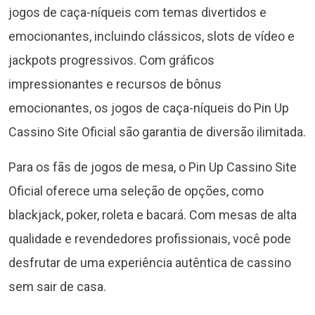
jogos de caça-níqueis com temas divertidos e
emocionantes, incluindo clássicos, slots de vídeo e
jackpots progressivos. Com gráficos
impressionantes e recursos de bônus
emocionantes, os jogos de caça-níqueis do Pin Up
Cassino Site Oficial são garantia de diversão ilimitada.
Para os fãs de jogos de mesa, o Pin Up Cassino Site
Oficial oferece uma seleção de opções, como
blackjack, poker, roleta e bacará. Com mesas de alta
qualidade e revendedores profissionais, você pode
desfrutar de uma experiência autêntica de cassino
sem sair de casa.