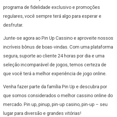
programa de fidelidade exclusivo e promoções
regulares, você sempre terá algo para esperar e
desfrutar.
Junte-se agora ao Pin Up Cassino e aproveite nossos
incríveis bônus de boas-vindas. Com uma plataforma
segura, suporte ao cliente 24 horas por dia e uma
seleção incomparável de jogos, temos certeza de
que você terá a melhor experiência de jogo online.
Venha fazer parte da família Pin Up e descubra por
que somos considerados o melhor cassino online do
mercado. Pin up, pinup, pin-up casino, pin-up – seu
lugar para diversão e grandes vitórias!