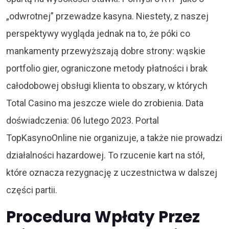
„odwrotnej” przewadze kasyna. Niestety, z naszej
perspektywy wygląda jednak na to, że póki co
mankamenty przewyższają dobre strony: wąskie
portfolio gier, ograniczone metody płatności i brak
całodobowej obsługi klienta to obszary, w których
Total Casino ma jeszcze wiele do zrobienia. Data
doświadczenia: 06 lutego 2023. Portal
TopKasynoOnline nie organizuje, a także nie prowadzi
działalności hazardowej. To rzucenie kart na stół,
które oznacza rezygnację z uczestnictwa w dalszej
części partii.
Procedura Wpłaty Przez