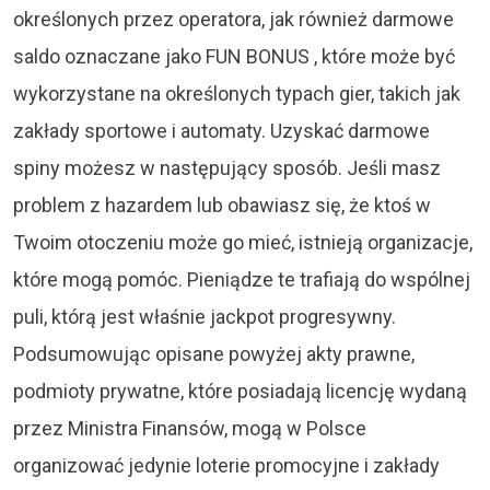
określonych przez operatora, jak również darmowe
saldo oznaczane jako FUN BONUS , które może być
wykorzystane na określonych typach gier, takich jak
zakłady sportowe i automaty. Uzyskać darmowe
spiny możesz w następujący sposób. Jeśli masz
problem z hazardem lub obawiasz się, że ktoś w
Twoim otoczeniu może go mieć, istnieją organizacje,
które mogą pomóc. Pieniądze te trafiają do wspólnej
puli, którą jest właśnie jackpot progresywny.
Podsumowując opisane powyżej akty prawne,
podmioty prywatne, które posiadają licencję wydaną
przez Ministra Finansów, mogą w Polsce
organizować jedynie loterie promocyjne i zakłady