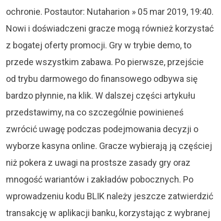
ochronie. Postautor: Nutaharion » 05 mar 2019, 19:40.
Nowi i doświadczeni gracze mogą również korzystać
z bogatej oferty promocji. Gry w trybie demo, to
przede wszystkim zabawa. Po pierwsze, przejście
od trybu darmowego do finansowego odbywa się
bardzo płynnie, na klik. W dalszej części artykułu
przedstawimy, na co szczególnie powinieneś
zwrócić uwagę podczas podejmowania decyzji o
wyborze kasyna online. Gracze wybierają ją częściej
niż pokera z uwagi na prostsze zasady gry oraz
mnogość wariantów i zakładów pobocznych. Po
wprowadzeniu kodu BLIK należy jeszcze zatwierdzić
transakcję w aplikacji banku, korzystając z wybranej