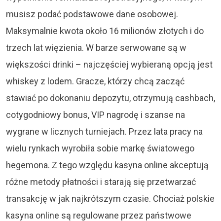
musisz podać podstawowe dane osobowej.
Maksymalnie kwota około 16 milionów złotych i do
trzech lat więzienia. W barze serwowane są w
większości drinki – najczęściej wybieraną opcją jest
whiskey z lodem. Gracze, którzy chcą zacząć
stawiać po dokonaniu depozytu, otrzymują cashbach,
cotygodniowy bonus, VIP nagrodę i szanse na
wygrane w licznych turniejach. Przez lata pracy na
wielu rynkach wyrobiła sobie markę światowego
hegemona. Z tego względu kasyna online akceptują
różne metody płatności i starają się przetwarzać
transakcję w jak najkrótszym czasie. Chociaż polskie
kasyna online są regulowane przez państwowe