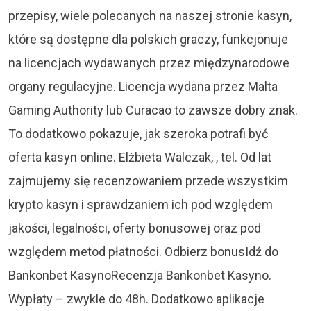
przepisy, wiele polecanych na naszej stronie kasyn,
które są dostępne dla polskich graczy, funkcjonuje
na licencjach wydawanych przez międzynarodowe
organy regulacyjne. Licencja wydana przez Malta
Gaming Authority lub Curacao to zawsze dobry znak.
To dodatkowo pokazuje, jak szeroka potrafi być
oferta kasyn online. Elżbieta Walczak, , tel. Od lat
zajmujemy się recenzowaniem przede wszystkim
krypto kasyn i sprawdzaniem ich pod względem
jakości, legalności, oferty bonusowej oraz pod
względem metod płatności. Odbierz bonusIdź do
Bankonbet KasynoRecenzja Bankonbet Kasyno.
Wypłaty – zwykle do 48h. Dodatkowo aplikacje