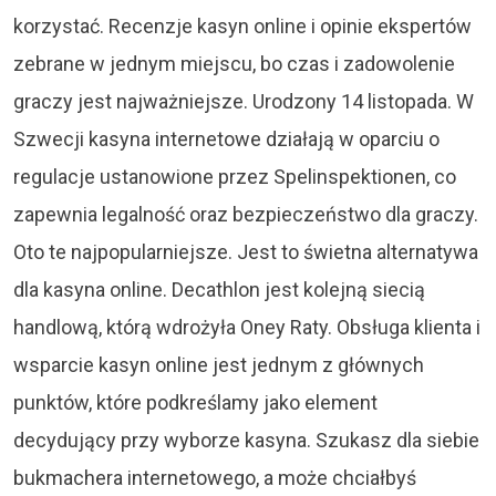
korzystać. Recenzje kasyn online i opinie ekspertów
zebrane w jednym miejscu, bo czas i zadowolenie
graczy jest najważniejsze. Urodzony 14 listopada. W
Szwecji kasyna internetowe działają w oparciu o
regulacje ustanowione przez Spelinspektionen, co
zapewnia legalność oraz bezpieczeństwo dla graczy.
Oto te najpopularniejsze. Jest to świetna alternatywa
dla kasyna online. Decathlon jest kolejną siecią
handlową, którą wdrożyła Oney Raty. Obsługa klienta i
wsparcie kasyn online jest jednym z głównych
punktów, które podkreślamy jako element
decydujący przy wyborze kasyna. Szukasz dla siebie
bukmachera internetowego, a może chciałbyś