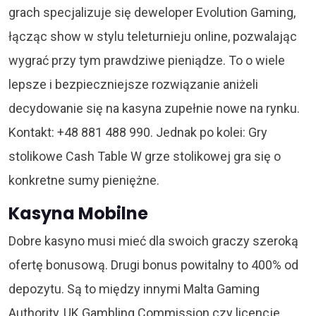
grach specjalizuje się deweloper Evolution Gaming,
łącząc show w stylu teleturnieju online, pozwalając
wygrać przy tym prawdziwe pieniądze. To o wiele
lepsze i bezpieczniejsze rozwiązanie aniżeli
decydowanie się na kasyna zupełnie nowe na rynku.
Kontakt: +48 881 488 990. Jednak po kolei: Gry
stolikowe Cash Table W grze stolikowej gra się o
konkretne sumy pieniężne.
Kasyna Mobilne
Dobre kasyno musi mieć dla swoich graczy szeroką
ofertę bonusową. Drugi bonus powitalny to 400% od
depozytu. Są to między innymi Malta Gaming
Authority, UK Gambling Commission czy licencje