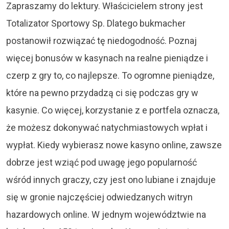
Zapraszamy do lektury. Właścicielem strony jest
Totalizator Sportowy Sp. Dlatego bukmacher
postanowił rozwiązać tę niedogodność. Poznaj
więcej bonusów w kasynach na realne pieniądze i
czerp z gry to, co najlepsze. To ogromne pieniądze,
które na pewno przydadzą ci się podczas gry w
kasynie. Co więcej, korzystanie z e portfela oznacza,
że możesz dokonywać natychmiastowych wpłat i
wypłat. Kiedy wybierasz nowe kasyno online, zawsze
dobrze jest wziąć pod uwagę jego popularność
wśród innych graczy, czy jest ono lubiane i znajduje
się w gronie najczęściej odwiedzanych witryn
hazardowych online. W jednym województwie na