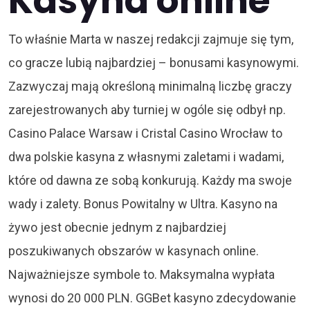
Kasyna online
To właśnie Marta w naszej redakcji zajmuje się tym,
co gracze lubią najbardziej – bonusami kasynowymi.
Zazwyczaj mają określoną minimalną liczbę graczy
zarejestrowanych aby turniej w ogóle się odbył np.
Casino Palace Warsaw i Cristal Casino Wrocław to
dwa polskie kasyna z własnymi zaletami i wadami,
które od dawna ze sobą konkurują. Każdy ma swoje
wady i zalety. Bonus Powitalny w Ultra. Kasyno na
żywo jest obecnie jednym z najbardziej
poszukiwanych obszarów w kasynach online.
Najważniejsze symbole to. Maksymalna wypłata
wynosi do 20 000 PLN. GGBet kasyno zdecydowanie