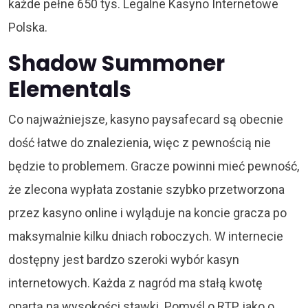
każde pełne 650 tys. Legalne Kasyno Internetowe
Polska.
Shadow Summoner
Elementals
Co najważniejsze, kasyno paysafecard są obecnie
dość łatwe do znalezienia, więc z pewnością nie
będzie to problemem. Gracze powinni mieć pewność,
że zlecona wypłata zostanie szybko przetworzona
przez kasyno online i wyląduje na koncie gracza po
maksymalnie kilku dniach roboczych. W internecie
dostępny jest bardzo szeroki wybór kasyn
internetowych. Każda z nagród ma stałą kwotę
opartą na wysokości stawki. Pomyśl o RTP jako o