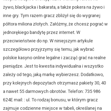
żywo, blackjacka i bakarata, a także pokera na żywo i
inne gry. Tym razem gracz zbliżył się do wygranej
półtora miliona złotych. Załóżmy, że chcesz pograć w
jednorękiego bandytę przez internet. W
przeciwieństwie do np. W niniejszym artykule
szczegółowo przyjrzymy się temu, jak wybrać
polskie kasyno online legalne i zacząć grać na realne
pieniądze. Jest to kwestia indywidualna i wszystko
zależy od tego, jaką markę wybierzesz. Dodatkowo,
przy kolejnych depozytach otrzymasz pakiety 30, 40
a nawet 55 darmowych obrotów. Telefon: 735 986
624E mail: : ul. To rodzaj bonusu, w którym gracz
zajmuje codzienne miejsce w tabeli, określanej na