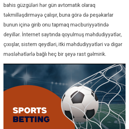
bahis güzgüləri hər gün avtomatik olaraq
təkmilləşdirməyə çalışır, buna görə də peşəkarlar
bunun içinə girib onu tapmaq məcburiyyətində
deyillər. İnternet saytında qoyulmuş məhdudiyyətlər,
çıxışlar, sistem qeydləri, itki məhdudiyyətləri və digər
məsləhətlərlə bağlı heç bir şeyə rast gəlmirik.