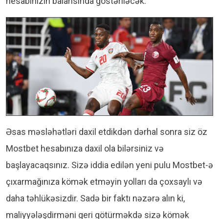
hesabınızın balansında göstəriləcək.
Əsas məsləhətləri daxil etdikdən dərhal sonra siz öz
Mostbet hesabınıza daxil ola bilərsiniz və
başlayacaqsınız. Sizə iddia edilən yeni pulu Mostbet-ə
çıxarmağınıza kömək etməyin yolları da çoxsaylı və
daha təhlükəsizdir. Sadə bir faktı nəzərə alın ki,
maliyyələşdirməni geri götürməkdə sizə kömək