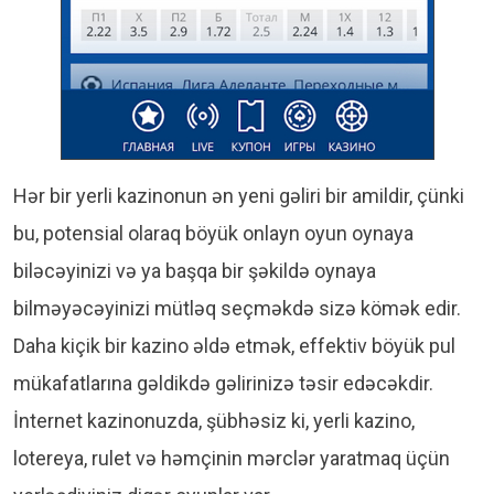
Hər bir yerli kazinonun ən yeni gəliri bir amildir, çünki
bu, potensial olaraq böyük onlayn oyun oynaya
biləcəyinizi və ya başqa bir şəkildə oynaya
bilməyəcəyinizi mütləq seçməkdə sizə kömək edir.
Daha kiçik bir kazino əldə etmək, effektiv böyük pul
mükafatlarına gəldikdə gəlirinizə təsir edəcəkdir.
İnternet kazinonuzda, şübhəsiz ki, yerli kazino,
lotereya, rulet və həmçinin mərclər yaratmaq üçün