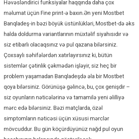
Həvəsləndirici funksiyalar haqqında daha çox
məlumat üçün Fine print-ə baxın.Ən yeni Mostbet
Banqladeş-in bəzi böyük üstünlükləri, Mostbet-də əks
halda doldurma variantlarının müxtəlif siyahısıdır və
siz etibarlı olacaqsınız və pul qazana bilərsiniz.
Çoxsaylı səhifələrdən xatırlayırsınız ki, bütün
sistemlər çətinlik çəkmədən işləyir, siz heç bir
problem yaşamadan Banqladeşdə əla bir Mostbet
qoya bilərsiniz. Görünüşə gəlincə, bu, çox genişdir –
siz oyunların nəticələrinə və tamamilə yeni əlilliyə
mərc edə bilərsiniz. Bəzi matçlarda, özəl
simptomların nəticəsi üçün xüsusi mərclər
mövcuddur. Bu gün köçürdüyünüz nağd pul oyun