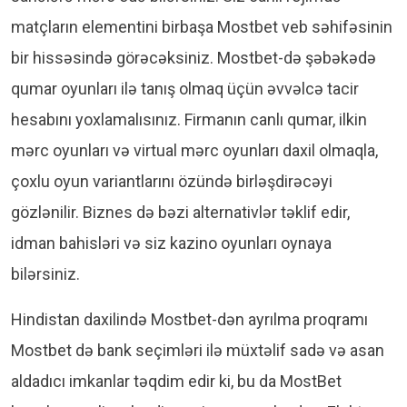
matçların elementini birbaşa Mostbet veb səhifəsinin
bir hissəsində görəcəksiniz. Mostbet-də şəbəkədə
qumar oyunları ilə tanış olmaq üçün əvvəlcə tacir
hesabını yoxlamalısınız. Firmanın canlı qumar, ilkin
mərc oyunları və virtual mərc oyunları daxil olmaqla,
çoxlu oyun variantlarını özündə birləşdirəcəyi
gözlənilir. Biznes də bəzi alternativlər təklif edir,
idman bahisləri və siz kazino oyunları oynaya
bilərsiniz.
Hindistan daxilində Mostbet-dən ayrılma proqramı
Mostbet də bank seçimləri ilə müxtəlif sadə və asan
aldadıcı imkanlar təqdim edir ki, bu da MostBet