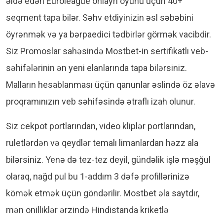
əldə edən Euroleague onlayn oyunu üçün 40+
seqment tapa bilər. Səhv etdiyinizin əsl səbəbini
öyrənmək və ya bərpaedici tədbirlər görmək vacibdir.
Siz Promoslar sahəsində Mostbet-in sertifikatlı veb-
səhifələrinin ən yeni elanlarında tapa bilərsiniz.
Malların hesablanması üçün qanunlar əslində öz əlavə
proqramınızın veb səhifəsində ətraflı izah olunur.
Siz cekpot portlarından, video kliplər portlarından,
ruletlərdən və qeydlər temalı limanlardan həzz ala
bilərsiniz. Yenə də tez-tez deyil, gündəlik işlə məşğul
olaraq, nağd pul bu 1-addım 3 dəfə profillərinizə
kömək etmək üçün göndərilir. Mostbet əla saytdır,
mən onilliklər ərzində Hindistanda kriketlə