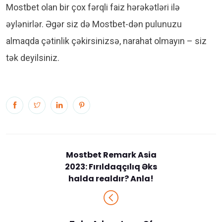
Mostbet olan bir çox fərqli faiz hərəkətləri ilə
əylənirlər. Əgər siz də Mostbet-dən pulunuzu
almaqda çətinlik çəkirsinizsə, narahat olmayın – siz
tək deyilsiniz.
Mostbet Remark Asia
2023: Fırıldaqçılıq Əks
halda realdır? Anla!