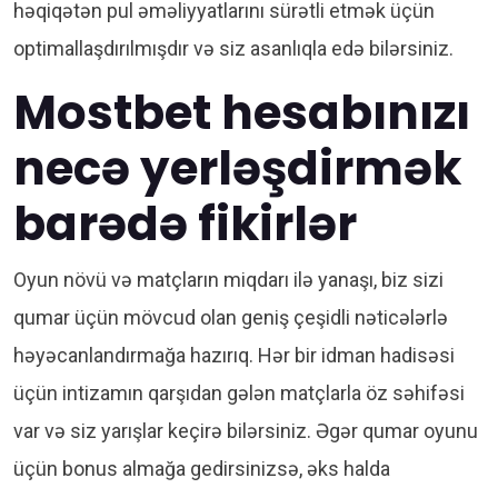
həqiqətən pul əməliyyatlarını sürətli etmək üçün
optimallaşdırılmışdır və siz asanlıqla edə bilərsiniz.
Mostbet hesabınızı
necə yerləşdirmək
barədə fikirlər
Oyun növü və matçların miqdarı ilə yanaşı, biz sizi
qumar üçün mövcud olan geniş çeşidli nəticələrlə
həyəcanlandırmağa hazırıq. Hər bir idman hadisəsi
üçün intizamın qarşıdan gələn matçlarla öz səhifəsi
var və siz yarışlar keçirə bilərsiniz. Əgər qumar oyunu
üçün bonus almağa gedirsinizsə, əks halda