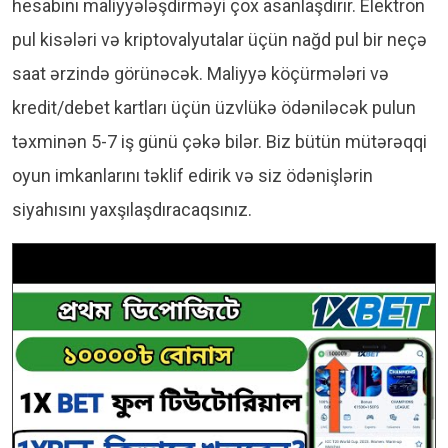
hesabını maliyyələşdirməyi çox asanlaşdırır. Elektron
pul kisələri və kriptovalyutalar üçün nağd pul bir neçə
saat ərzində görünəcək. Maliyyə köçürmələri və
kredit/debet kartları üçün üzvlükə ödəniləcək pulun
təxminən 5-7 iş günü çəkə bilər. Biz bütün mütərəqqi
oyun imkanlarını təklif edirik və siz ödənişlərin
siyahısını yaxşılaşdıracaqsınız.