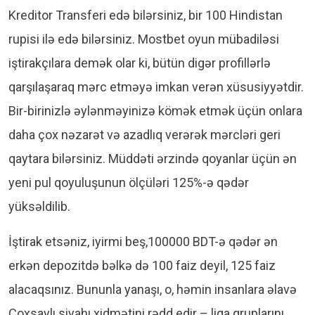
Kreditor Transferi edə bilərsiniz, bir 100 Hindistan
rupisi ilə edə bilərsiniz. Mostbet oyun mübadiləsi
iştirakçılara demək olar ki, bütün digər profillərlə
qarşılaşaraq mərc etməyə imkan verən xüsusiyyətdir.
Bir-birinizlə əylənməyinizə kömək etmək üçün onlara
daha çox nəzarət və azadlıq verərək mərcləri geri
qaytara bilərsiniz. Müddəti ərzində qoyanlar üçün ən
yeni pul qoyuluşunun ölçüləri 125%-ə qədər
yüksəldilib.
İştirak etsəniz, iyirmi beş,100000 BDT-ə qədər ən
erkən depozitdə bəlkə də 100 faiz deyil, 125 faiz
alacaqsınız. Bununla yanaşı, o, həmin insanlara əlavə
Çoxsaylı siyahı xidmətini rədd edir – liqa qruplarını