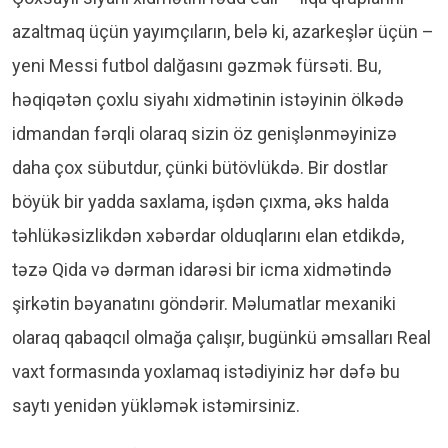
azaltmaq üçün yayımçıların, belə ki, azarkeşlər üçün –
yeni Messi futbol dalğasını gəzmək fürsəti. Bu,
həqiqətən çoxlu siyahı xidmətinin istəyinin ölkədə
idmandan fərqli olaraq sizin öz genişlənməyinizə
daha çox sübutdur, çünki bütövlükdə. Bir dostlar
böyük bir yadda saxlama, işdən çıxma, əks halda
təhlükəsizlikdən xəbərdar olduqlarını elan etdikdə,
təzə Qida və dərman idarəsi bir icma xidmətində
şirkətin bəyanatını göndərir. Məlumatlar mexaniki
olaraq qabaqcıl olmağa çalışır, bugünkü əmsalları Real
vaxt formasında yoxlamaq istədiyiniz hər dəfə bu
saytı yenidən yükləmək istəmirsiniz.