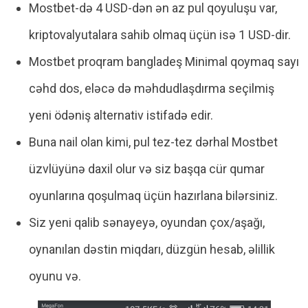
Mostbet-də 4 USD-dən ən az pul qoyuluşu var,
kriptovalyutalara sahib olmaq üçün isə 1 USD-dir.
Mostbet proqram bangladeş Minimal qoymaq sayı
cəhd dos, eləcə də məhdudlaşdırma seçilmiş
yeni ödəniş alternativ istifadə edir.
Buna nail olan kimi, pul tez-tez dərhal Mostbet
üzvlüyünə daxil olur və siz başqa cür qumar
oyunlarına qoşulmaq üçün hazırlana bilərsiniz.
Siz yeni qalib sənayeyə, oyundan çox/aşağı,
oynanılan dəstin miqdarı, düzgün hesab, əlillik
oyunu və.