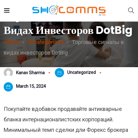
Торговые Сигналы В
Видах Инвесторов DotBig
Home
Uncategorized
Торговые сигналы в
видах инвесторов DotBig
Uncategorized
Kanav Sharma
March 15, 2024
Покупайте вдобавок продавайте антикварные
бланка интернационалистских корпораций.
Минимальный темп сделки дли Форекс брокера