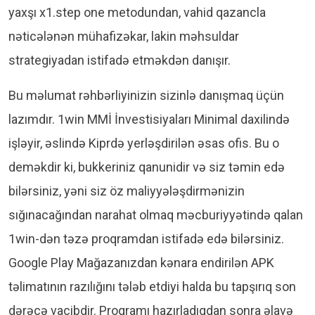
yaxşı x1.step one metodundan, vahid qazancla
nəticələnən mühafizəkar, lakin məhsuldar
strategiyadan istifadə etməkdən danışır.
Bu məlumat rəhbərliyinizin sizinlə danışmaq üçün
lazımdır. 1win MMİ İnvestisiyaları Minimal daxilində
işləyir, əslində Kiprdə yerləşdirilən əsas ofis. Bu o
deməkdir ki, bukkeriniz qanunidir və siz təmin edə
bilərsiniz, yəni siz öz maliyyələşdirmənizin
sığınacağından narahat olmaq məcburiyyətində qalan
1win-dən təzə proqramdan istifadə edə bilərsiniz.
Google Play Mağazanızdan kənara endirilən APK
təlimatının razılığını tələb etdiyi halda bu tapşırıq son
dərəcə vacibdir. Proqramı hazırladıqdan sonra əlavə