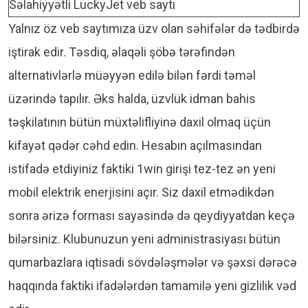
Yalnız öz veb saytımıza üzv olan səhifələr də tədbirdə
iştirak edir. Təsdiq, əlaqəli şöbə tərəfindən
alternativlərlə müəyyən edilə bilən fərdi təməl
üzərində tapılır. Əks halda, üzvlük idman bahis
təşkilatının bütün müxtəlifliyinə daxil olmaq üçün
kifayət qədər cəhd edin. Hesabın açılmasından
istifadə etdiyiniz faktiki 1win girişi tez-tez ən yeni
mobil elektrik enerjisini açır. Siz daxil etmədikdən
sonra ərizə forması sayəsində də qeydiyyatdan keçə
bilərsiniz. Klubunuzun yeni administrasiyası bütün
qumarbazlara iqtisadi sövdələşmələr və şəxsi dərəcə
haqqında faktiki ifadələrdən tamamilə yeni gizlilik vəd