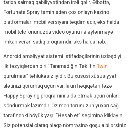
tarixə salmaq qabiliyyətindən irəli gəlir. Əlbəttə,
Fortunate Spray təmin edən çox onlayn kazino
platformaları mobil versiyanı təqdim edir, əks halda
mobil telefonunuzda video oyunu ilə əylənməyə
imkan verən sadiq proqramdır, əks halda həb.
Android əməliyyat sistemi istifadəçilərinin üzləşdiyi
ilk təzyiqlərdən biri “Tanımadığın Təklifin
1win
qurulması” təhlükəsizliyidir. Bu xüsusi xüsusiyyət
alətinizi qorumaq üçün var, lakin həqiqətən təzə
Happy Spraying proqramını əldə etmək üçün onları
söndürmək lazımdır. Öz monitorunuzun yuxarı sağ
tərəfindəki böyük yaşıl “Hesab et” seçiminə klikləyin.
Siz potensial olaraq əlaqə nömrəsinə qoşula bilərsiniz