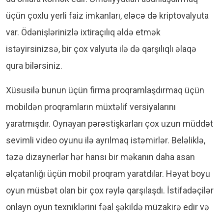
üçün çoxlu yerli faiz imkanları, eləcə də kriptovalyuta
var. Ödənişlərinizlə ixtiraçılıq əldə etmək
istəyirsinizsə, bir çox valyuta ilə də qarşılıqlı əlaqə
qura bilərsiniz.
Xüsusilə bunun üçün firma proqramlaşdırmaq üçün
mobildən proqramların müxtəlif versiyalarını
yaratmışdır. Oynayan pərəstişkarları çox uzun müddət
sevimli video oyunu ilə ayrılmaq istəmirlər. Beləliklə,
təzə dizaynerlər hər hansı bir məkanın daha asan
əlçatanlığı üçün mobil proqram yaratdılar. Həyat boyu
oyun müsbət olan bir çox rəylə qarşılaşdı. İstifadəçilər
onlayn oyun texniklərini fəal şəkildə müzakirə edir və