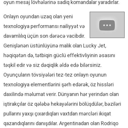
oyun mesaj lövhələrinə sadiq komandalar yaradırlar.
Onlayn oyundan uzaq olan yeni
texnologiya performansı nailiyyət və
davamlılıq üçün son dərəcə vacibdir.
Genişlənən üstünlüyünə malik olan Lucky Jet,
həqiqətən də, tətbiqin güclü effektivliyinin əsasını
təşkil edir və siz dəqiqlik əldə edə bilərsiniz.
Oyunçuların tövsiyələri tez-tez onlayn oyunun
texnologiya elementlərini şərh edərək, öz hissləri
daxilində məlumat verir. Dünyanın hər yerindən olan
iştirakçılar öz qələbə hekayələrini bölüşdülər, bəziləri
pullarını yaxşı çıxardıqları vaxtdan mərcləri ikiqat
qazandıqlarını danışdılar. Argentinadan olan Rodriqo