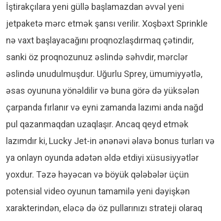
İştirakçılara yeni güllə başlamazdan əvvəl yeni
jetpaketə mərc etmək şansı verilir. Xoşbəxt Sprinkle
nə vaxt başlayacağını proqnozlaşdırmaq çətindir,
sanki öz proqnozunuz əslində səhvdir, mərclər
əslində unudulmuşdur. Uğurlu Sprey, ümumiyyətlə,
əsas oyununa yönəldilir və buna görə də yüksələn
çarpanda fırlanır və eyni zamanda lazımi anda nağd
pul qazanmaqdan uzaqlaşır. Ancaq qeyd etmək
lazımdır ki, Lucky Jet-in ənənəvi əlavə bonus turları və
ya onlayn oyunda adətən əldə etdiyi xüsusiyyətlər
yoxdur. Təzə həyəcan və böyük qələbələr üçün
potensial video oyunun tamamilə yeni dəyişkən
xarakterindən, eləcə də öz pullarınızı strateji olaraq