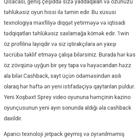
Qısacası, geniş çeşiddə sizə yaddaqalan və özünüzü
təhlükəsiz oyun hissi ilə təmin edir. Bu xüsusi
texnologiya məxfiliyə diqqət yetirməyə və iqtisadi
tədqiqatları təhlükəsiz saxlamağa kömək edir. 1win
öz profilinə layiqdir və siz iştirakçılara ən yaxşı
təcrübə təklif etməyə çalışa bilərsiniz. Burada hər kəs
öz zövqünə uyğun bir şey tapa və həyəcandan həzz
ala bilər.Cashback, sayt üçün ödəməsindən asılı
olaraq hər həftə ən yeni istifadəçiyə qaytarılan puldur.
Yeni Xoşbəxt Sprey video oyununa həmçinin kazino
oyunçusunun yeni ayın sonunda aldığı əla cashback
daxildir.
Aparıcı texnoloji jetpack geymiş və öyrənilməmiş