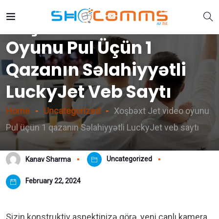
Xoşbəxt Jet Video
Oyunu Pul Üçün 1
Qazanın Səlahiyyətli
LuckyJet Veb Saytı
Home
Uncategorized
Xoşbəxt Jet video oyunu
Pul üçün 1 qazanın Səlahiyyətli LuckyJet veb saytı
Uncategorized
Kanav Sharma
February 22, 2024
Sizin konstruktiv aspektinizə görə, yeni canlı kamera