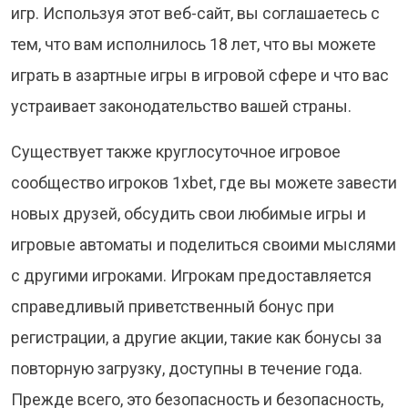
игр. Используя этот веб-сайт, вы соглашаетесь с
тем, что вам исполнилось 18 лет, что вы можете
играть в азартные игры в игровой сфере и что вас
устраивает законодательство вашей страны.
Существует также круглосуточное игровое
сообщество игроков 1xbet, где вы можете завести
новых друзей, обсудить свои любимые игры и
игровые автоматы и поделиться своими мыслями
с другими игроками. Игрокам предоставляется
справедливый приветственный бонус при
регистрации, а другие акции, такие как бонусы за
повторную загрузку, доступны в течение года.
Прежде всего, это безопасность и безопасность,