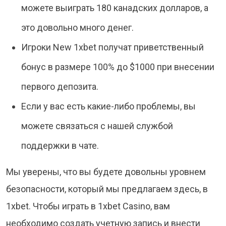
можете выиграть 180 канадских долларов, а
это довольно много денег.
Игроки New 1xbet получат приветственный
бонус в размере 100% до $1000 при внесении
первого депозита.
Если у вас есть какие-либо проблемы, вы
можете связаться с нашей службой
поддержки в чате.
Мы уверены, что вы будете довольны уровнем
безопасности, который мы предлагаем здесь, в
1xbet. Чтобы играть в 1xbet Casino, вам
необходимо создать учетную запись и внести