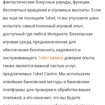
фантастические бонусные раунды, функции,
бесплатные вращения и огромные выплаты. Если
вы еще не посещали 1xbet, то вы упускаете шанс
испытать самый полезный игровой опыт,
доступный где-либо в Интернете. Безопасная
игровая среда, предназначенная для
обеспечения безопасного, надежного и
заслуживающего
1хбет казино
доверия опыта,
также является важной частью услуг,
предлагаемых 1xbet Casino. Мы используем
новейшие банковские методы и банковские
платформы для проверки и обработки ваших
платежей, а это означает, что вы будете