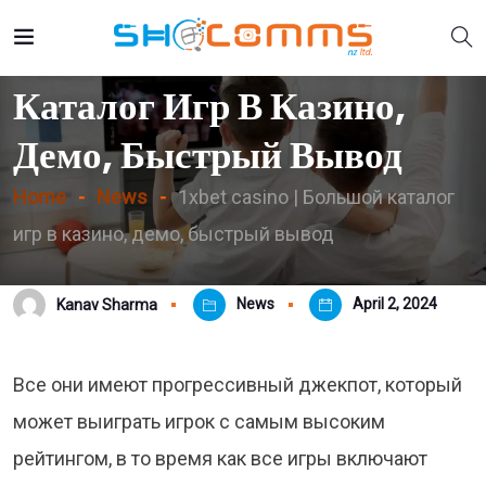
1xbet Casino | Большой
Каталог Игр В Казино,
Демо, Быстрый Вывод
Home
News
1xbet casino | Большой каталог
игр в казино, демо, быстрый вывод
News
April 2, 2024
Kanav Sharma
Все они имеют прогрессивный джекпот, который
может выиграть игрок с самым высоким
рейтингом, в то время как все игры включают