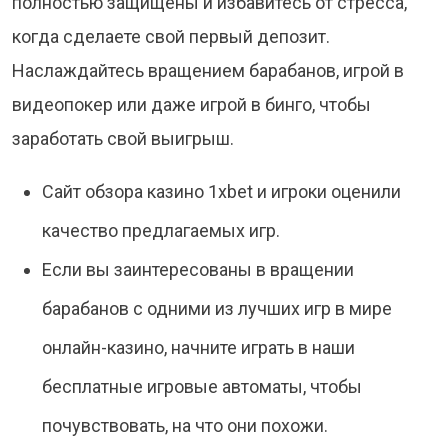
полностью защищены и избавитесь от стресса,
когда сделаете свой первый депозит.
Наслаждайтесь вращением барабанов, игрой в
видеопокер или даже игрой в бинго, чтобы
заработать свой выигрыш.
Сайт обзора казино 1xbet и игроки оценили
качество предлагаемых игр.
Если вы заинтересованы в вращении
барабанов с одними из лучших игр в мире
онлайн-казино, начните играть в наши
бесплатные игровые автоматы, чтобы
почувствовать, на что они похожи.