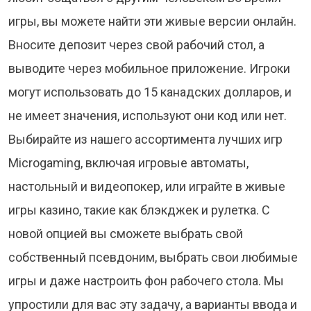
игры, вы можете найти эти живые версии онлайн.
Вносите депозит через свой рабочий стол, а
выводите через мобильное приложение. Игроки
могут использовать до 15 канадских долларов, и
не имеет значения, используют они код или нет.
Выбирайте из нашего ассортимента лучших игр
Microgaming, включая игровые автоматы,
настольный и видеопокер, или играйте в живые
игры казино, такие как блэкджек и рулетка. С
новой опцией вы сможете выбрать свой
собственный псевдоним, выбрать свои любимые
игры и даже настроить фон рабочего стола. Мы
упростили для вас эту задачу, а варианты ввода и