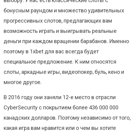
выбору. У нас есть классические слоты с
бонусным раундом и множество удивительных
прогрессивных слотов, предлагающих вам
возможность играть и выигрывать реальные
деньги при каждом вращении барабанов. Именно
поэтому в 1xbet для вас всегда будет
специальное предложение. К ним относятся
слоты, аркадные игры, видеопокер, буль, кено и
многое другое.
В 2016 году они заняли 12-е место в отрасли
CyberSecurity с покрытием более 436 000 000
канадских долларов. Поэтому независимо от того,
какая игра вам нравится или о чем вы хотите