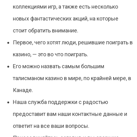
коллекциями игр, а также есть несколько
новых фантастических акций, на которые
стоит обратить внимание.
Первое, чего хотят люди, решившие поиграть в
казино, — это во что поиграть.
Его можно назвать самым большим
талисманом казино в мире, по крайней мере, в
Канаде.
Наша служба поддержки с радостью
предоставит вам наши контактные данные и
ответит на все ваши вопросы.