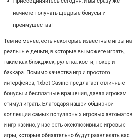
Присоединяйтесь сегодня, и вы сразу же
начнете получать щедрые бонусы и
преимущества!
Тем не менее, есть некоторые известные игры на
реальные деньги, в которые вы можете играть,
такие как блэкджек, рулетка, кости, покер и
баккара. Помимо качества игр и простого
интерфейса, 1xbet Casino предлагает отличные
бонусы и бесплатные вращения, давая игрокам
стимул играть. Благодаря нашей обширной
коллекции самых популярных игровых автоматов
и игр казино, у нас есть эксклюзивные игровые
игры, которые обязательно будут развлекать вас