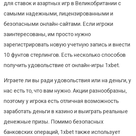
для ставок и азартных игр в Великобритании с
самыми надежными, лицензированными и
безопасными онлайн-сайтами. Если игроки
заинтересованы, им просто нужно
зарегистрировать новую учетную запись и внести
10 фунтов стерлингов. Есть несколько способов
получить удовольствие от онлайн-игры 1xbet.
Играете ли вы ради удовольствия или на деньги, у
нас есть то, что вам нужно. Акции разнообразны,
поэтому у игрока есть отличная возможность
заработать деньги в казино и выиграть реальные
денежные призы. Помимо безопасных
банковских операций, 1xbet также использует