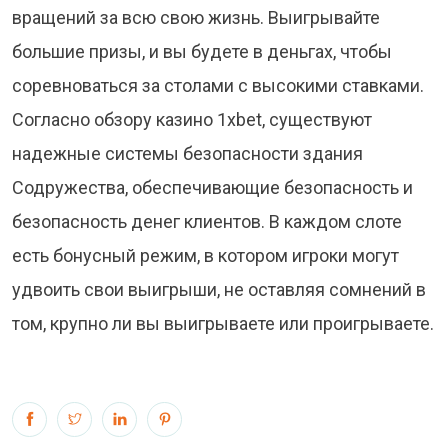
вращений за всю свою жизнь. Выигрывайте
большие призы, и вы будете в деньгах, чтобы
соревноваться за столами с высокими ставками.
Согласно обзору казино 1xbet, существуют
надежные системы безопасности здания
Содружества, обеспечивающие безопасность и
безопасность денег клиентов. В каждом слоте
есть бонусный режим, в котором игроки могут
удвоить свои выигрыши, не оставляя сомнений в
том, крупно ли вы выигрываете или проигрываете.