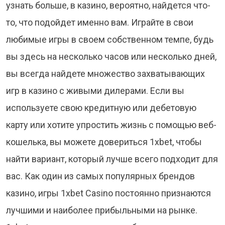
узнать больше, в казино, вероятно, найдется что-
то, что подойдет именно вам. Играйте в свои
любимые игры в своем собственном темпе, будь
вы здесь на несколько часов или несколько дней,
вы всегда найдете множество захватывающих
игр в казино с живыми дилерами. Если вы
используете свою кредитную или дебетовую
карту или хотите упростить жизнь с помощью веб-
кошелька, вы можете довериться 1xbet, чтобы
найти вариант, который лучше всего подходит для
вас. Как один из самых популярных брендов
казино, игры 1xbet Casino постоянно признаются
лучшими и наиболее прибыльными на рынке.