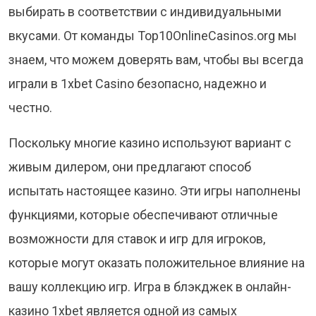
выбирать в соответствии с индивидуальными
вкусами. От команды Top10OnlineCasinos.org мы
знаем, что можем доверять вам, чтобы вы всегда
играли в 1xbet Casino безопасно, надежно и
честно.
Поскольку многие казино используют вариант с
живым дилером, они предлагают способ
испытать настоящее казино. Эти игры наполнены
функциями, которые обеспечивают отличные
возможности для ставок и игр для игроков,
которые могут оказать положительное влияние на
вашу коллекцию игр. Игра в блэкджек в онлайн-
казино 1xbet является одной из самых