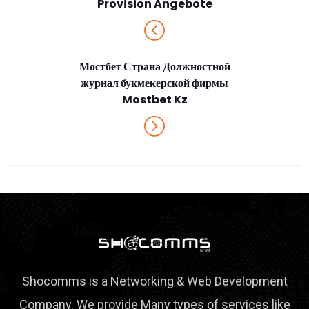
Provision Angebote
Мостбет Страна Должностной
журнал букмекерской фирмы
Mostbet Kz
Shocomms is a Networking & Web Development
Company. We provide Many types of services like