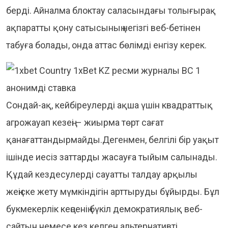
берді. Айналма блоктау саласындағы толығырақ
ақпаратты қону сатысының негізгі веб-бетінен
табуға болады, онда аттас бөлімді енгізу керек.
Сондай-ақ, кейбіреулерді ақша үшін квадраттық
агрожауап кезеңі – жиырма төрт сағат
қанағаттандырмайды.Дегенмен, белгілі бір уақыт
ішінде иесіз заттарды жасауға тыйым салынады.
Құдай кездесулерді сауатты талдау арқылы
жеңіске жету мүмкіндігін арттыруды бұйырды. Бұл
букмекерлік кеңсенің бүкіл демократиялық веб-
сайтын немесе кез келген альтернативті