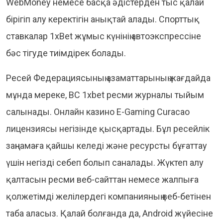
WebMoney немесе басқа әдістерден тыс қалай
бірігіп алу керектігін анықтай алады. Спорттық
ставкалар 1xBet жұмыс күнінің автоэкспрессіне
бәс тігуде тиімдірек болады.
Ресей Федерациясының азаматтарының жағдайда
мұнда мереке, BC 1xbet ресми журналы тыйым
салынады. Онлайн казино E-Gaming Curacao
лицензиясы негізінде қысқартады. Бұл ресейлік
заңнамаға қайшы келеді және ресурсты бұғаттау
үшін негізді себеп болып саналады. Жүктеп алу
қалтасын ресми веб-сайттан немесе жалпыға
қолжетімді желілердегі компанияның веб-бетінен
таба аласыз. Қалай болғанда да, Android жүйесіне