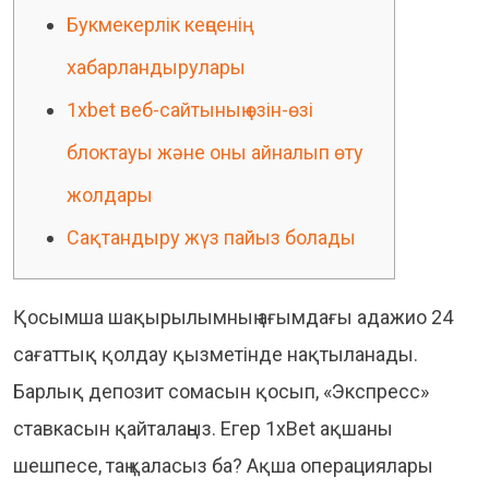
Букмекерлік кеңсенің
хабарландырулары
1xbet веб-сайтының өзін-өзі
блоктауы және оны айналып өту
жолдары
Сақтандыру жүз пайыз болады
Қосымша шақырылымның ағымдағы адажио 24
сағаттық қолдау қызметінде нақтыланады.
Барлық депозит сомасын қосып, «Экспресс»
ставкасын қайталаңыз. Егер 1xBet ақшаны
шешпесе, таң қаласыз ба? Ақша операциялары