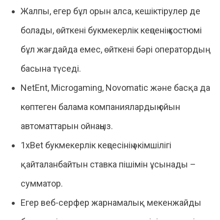
Жалпы, егер бұл орын алса, кешіктірулер де
болады, өйткені букмекерлік кеңсенің костюмі
бұл жағдайда емес, өйткені бәрі оператордың
басына түседі.
NetEnt, Microgaming, Novomatic және басқа да
көптеген балама компаниялардың ойын
автоматтарын ойнаңыз.
1xBet букмекерлік кеңсесінің әкімшілігі
қайталанбайтын ставка пішімін ұсынады –
сумматор.
Егер веб-серфер жарнамалық мекенжайды