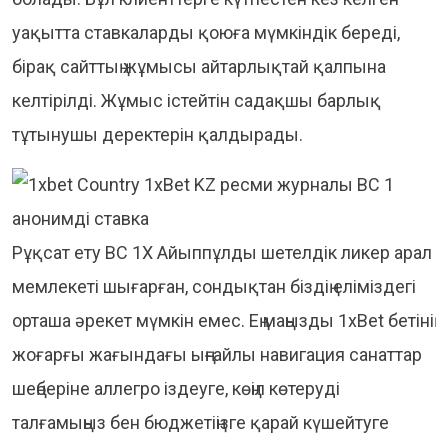
уақытта ставкаларды қоюға мүмкіндік береді,
бірақ сайттың жұмысы айтарлықтай қалпына
келтірілді. Жұмыс істейтін садақшы барлық
тұтынушы деректерін қалдырады.
Рұқсат ету BC 1X Айыппұлды шетелдік ликер арал
мемлекеті шығарған, сондықтан біздің еліміздегі
орташа әрекет мүмкін емес. Ең маңызды 1xBet бетінің
жоғарғы жағындағы ыңғайлы навигация санаттар
шеңберіне аллегро іздеуге, көңіл көтеруді
талғамыңыз бен бюджетіңізге қарай күшейтуге