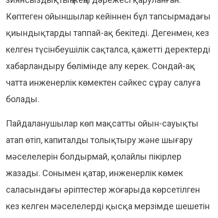
Көптеген ойыншылар кейіннен бұл тапсырмадағы
қиындықтарды таппай-ақ бекітеді. Дегенмен, кез
келген түсінбеушілік сақталса, қажетті деректерді
хабарландыру бөлімінде алу керек. Сондай-ақ
чатта инженерлік көмектен сәйкес сұрау салуға
болады.
Пайдаланушылар көп мақсатты ойын-сауықты
атап өтіп, капиталды толықтыру және шығару
мәселелерін болдырмай, қолайлы пікірлер
жазады. Сонымен қатар, инженерлік көмек
саласындағы әріптестер жоғарыда көрсетілген
кез келген мәселелерді қысқа мерзімде шешетін