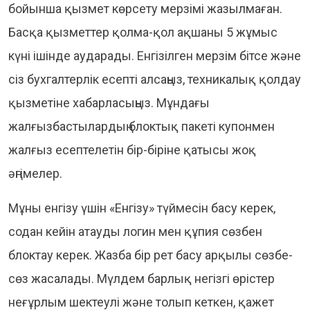
бойынша қызмет көрсету мерзімі жазылмаған.
Басқа қызметтер қолма-қол ақшаны 5 жұмыс
күні ішінде аударады. Енгізілген мерзім бітсе және
сіз бухгалтерлік есепті алсаңыз, техникалық қолдау
қызметіне хабарласыңыз.
Мұндағы
жалғызбастылардың блоктық пакеті купонмен
жалғыз есептелетін бір-біріне қатысы жоқ
әңгімелер.
Мұны енгізу үшін «Енгізу» түймесін басу керек,
содан кейін атауды логин мен құпия сөзбен
блоктау керек. Жазба бір рет басу арқылы сөзбе-
сөз жасалады. Мүлдем барлық негізгі өрістер
неғұрлым шектеулі және толып кеткен, қажет