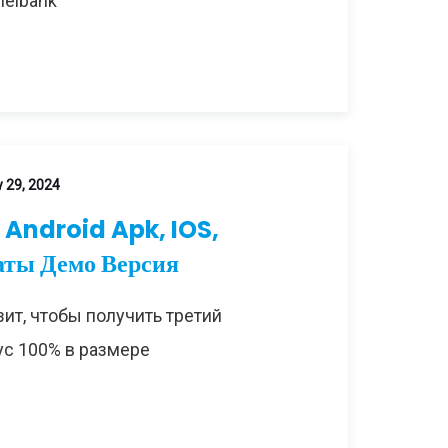
ielbank
y 29, 2024
 Android Apk, IOS,
аты Демо Версия
ит, чтобы получить третий
ус 100% в размере