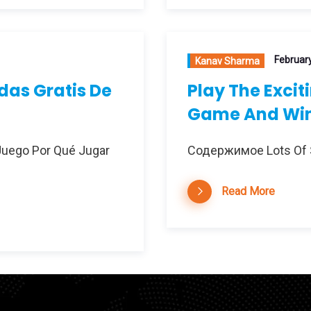
Februar
Kanav Sharma
as Gratis De
Play The Exciti
Game And Win
ego Por Qué Jugar
Содержимое Lots Of Sl
Read More