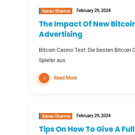
February 29, 2024
Kanav Sharma
The Impact Of New Bitcoi
Advertising
Bitcoin Casino Test: Die besten Bitcoin 
Spieler aus
Read More
February 29, 2024
Kanav Sharma
Tips On How To Give A Ful