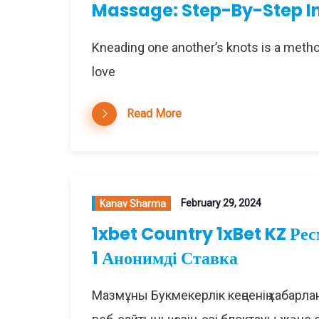
Massage: Step-By-Step In
Kneading one another’s knots is a metho
love
Read More
February 29, 2024
Kanav Sharma
1xbet Country 1xBet KZ Ре
1 Анонимді Ставка
Мазмұны Букмекерлік кеңсенің хабарл