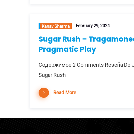
February 29, 2024
Kanav Sharma
Sugar Rush – Tragamoned
Pragmatic Play
Содержимое 2 Comments Reseña De Ju
Sugar Rush
Read More