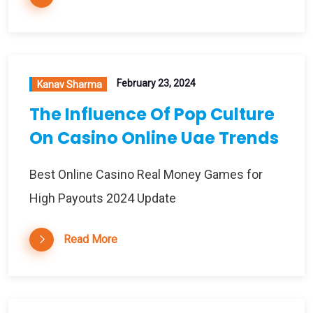
February 23, 2024
Kanav Sharma
The Influence Of Pop Culture
On Casino Online Uae Trends
Best Online Casino Real Money Games for
High Payouts 2024 Update
Read More