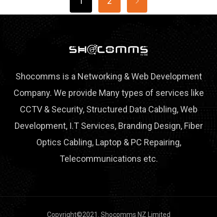
1
2
Shocomms is a Networking & Web Development
Company. We provide Many types of services like
CCTV & Security, Structured Data Cabling, Web
Development, I.T Services, Branding Design, Fiber
Optics Cabling, Laptop & PC Repairing,
Telecommunications etc.
Copyright©2021. Shocomms NZ Limited