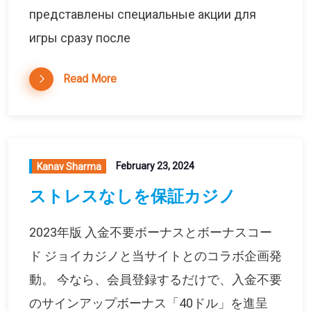
представлены специальные акции для
игры сразу после
Read More
February 23, 2024
Kanav Sharma
ストレスなしを保証カジノ
2023年版 入金不要ボーナスとボーナスコー
ド ジョイカジノと当サイトとのコラボ企画発
動。 今なら、会員登録するだけで、入金不要
のサインアップボーナス「40ドル」を進呈