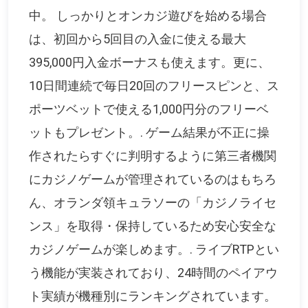
中。 しっかりとオンカジ遊びを始める場合
は、初回から5回目の入金に使える最大
395,000円入金ボーナスも使えます。更に、
10日間連続で毎日20回のフリースピンと、ス
ポーツベットで使える1,000円分のフリーベ
ットもプレゼント。. ゲーム結果が不正に操
作されたらすぐに判明するように第三者機関
にカジノゲームが管理されているのはもちろ
ん、オランダ領キュラソーの「カジノライセ
ンス」を取得・保持しているため安心安全な
カジノゲームが楽しめます。. ライブRTPとい
う機能が実装されており、24時間のペイアウ
ト実績が機種別にランキングされています。