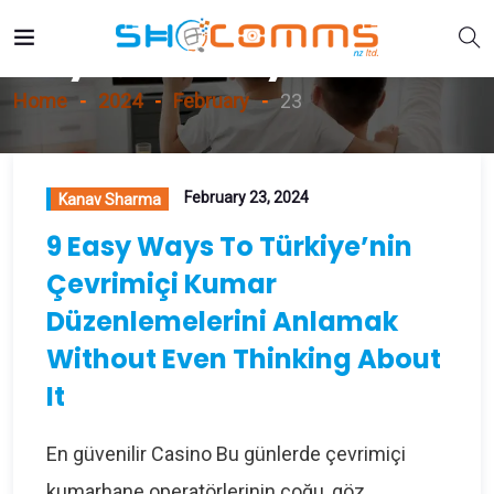
Day:
February 23, 2024
Home
2024
February
23
February 23, 2024
Kanav Sharma
9 Easy Ways To Türkiye’nin
Çevrimiçi Kumar
Düzenlemelerini Anlamak
Without Even Thinking About
It
En güvenilir Casino Bu günlerde çevrimiçi
kumarhane operatörlerinin çoğu, göz