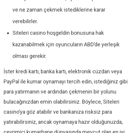
ve ne zaman çekmek istediklerine karar
verebilirler.
Siteleri casino hoşgeldin bonusuna hak
kazanabilmek için oyuncuların ABD’de yerleşik
olması gerekir.
İster kredi kartı, banka kartı, elektronik cüzdan veya
PayPal ile kumar oynamayı tercih edin, istediğiniz gibi
para yatırmanın ve ardından çekmenin bir yolunu
bulacağınızdan emin olabilirsiniz. Böylece, Siteleri
casino’ya göz atabilir ve bankanıza risksiz para
yatırabilirsiniz, ancak oynamaya hazır olduğunuzda,
çevrimiçi kumarhane dünyasında mevcut olan en iyi