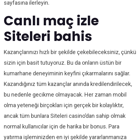
sayfasına ilerleyin.
Canlı maç izle
Siteleri bahis
Kazançlarınızı hızlı bir şekilde çekebileceksiniz, çünkü
sizin için basit tutuyoruz. Bu da onların üstün bir
kumarhane deneyiminin keyfini çıkarmalarını sağlar.
Kazandığınız tüm kazançlar anında kredilendirilecek,
bu nedenle gecikme olmayacak. Her zaman mobil
olma yeteneği birçokları için gerçek bir kolaylıktır,
ancak tüm bunlara Siteleri casino’dan sahip olmak
normal kullanıcılar için de harika bir bonus. Para
yatırma işleminizden en iyi şekilde yararlanmanıza