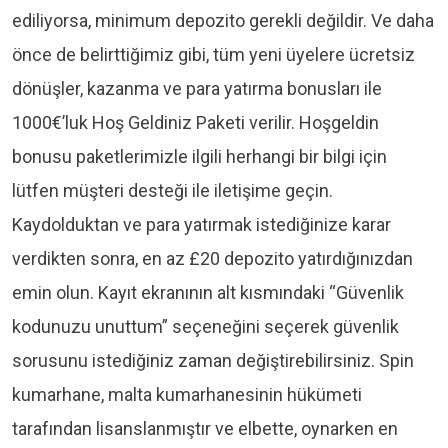
ediliyorsa, minimum depozito gerekli değildir. Ve daha
önce de belirttiğimiz gibi, tüm yeni üyelere ücretsiz
dönüşler, kazanma ve para yatırma bonusları ile
1000€’luk Hoş Geldiniz Paketi verilir. Hoşgeldin
bonusu paketlerimizle ilgili herhangi bir bilgi için
lütfen müşteri desteği ile iletişime geçin.
Kaydolduktan ve para yatırmak istediğinize karar
verdikten sonra, en az £20 depozito yatırdığınızdan
emin olun. Kayıt ekranının alt kısmındaki “Güvenlik
kodunuzu unuttum” seçeneğini seçerek güvenlik
sorusunu istediğiniz zaman değiştirebilirsiniz. Spin
kumarhane, malta kumarhanesinin hükümeti
tarafından lisanslanmıştır ve elbette, oynarken en