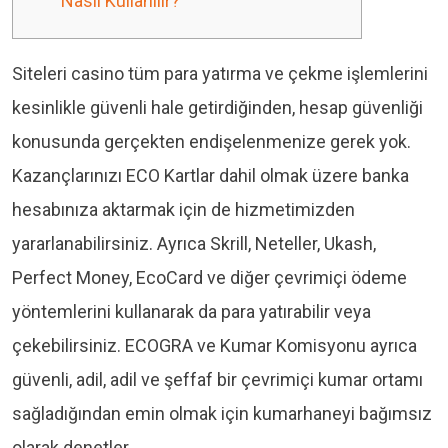
Nasıl Kullanılır?
Siteleri casino tüm para yatırma ve çekme işlemlerini
kesinlikle güvenli hale getirdiğinden, hesap güvenliği
konusunda gerçekten endişelenmenize gerek yok.
Kazançlarınızı ECO Kartlar dahil olmak üzere banka
hesabınıza aktarmak için de hizmetimizden
yararlanabilirsiniz. Ayrıca Skrill, Neteller, Ukash,
Perfect Money, EcoCard ve diğer çevrimiçi ödeme
yöntemlerini kullanarak da para yatırabilir veya
çekebilirsiniz. ECOGRA ve Kumar Komisyonu ayrıca
güvenli, adil, adil ve şeffaf bir çevrimiçi kumar ortamı
sağladığından emin olmak için kumarhaneyi bağımsız
olarak denetler.