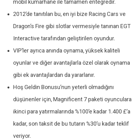
mobil kumarhane ile tamamen entegredir.
2012’de tanıtılan bu, en iyi bize Racing Cars ve
Dragon’s Fire gibi slotlar vermesiyle tanınan EGT
Interactive tarafından geliştirilen oyundur.
VIP’ler ayrıca anında oynama, yüksek kaliteli
oyunlar ve diğer avantajlarla özel olarak oynama
gibi ek avantajlardan da yararlanır.
Hoş Geldin Bonusu’nun yeterli olmadığını
düşünenler için, Magnificent 7 paketi oyunculara
ikinci para yatırmalarında %100’e kadar 1.400 £’a
kadar, son taksit de bu tutarın %30’u kadar teklif
veriyor.