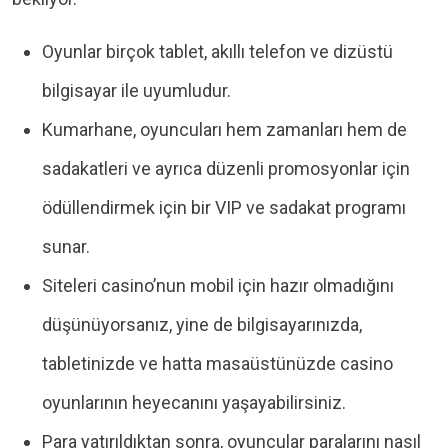
Oyunlar birçok tablet, akıllı telefon ve dizüstü
bilgisayar ile uyumludur.
Kumarhane, oyuncuları hem zamanları hem de
sadakatleri ve ayrıca düzenli promosyonlar için
ödüllendirmek için bir VIP ve sadakat programı
sunar.
Siteleri casino’nun mobil için hazır olmadığını
düşünüyorsanız, yine de bilgisayarınızda,
tabletinizde ve hatta masaüstünüzde casino
oyunlarının heyecanını yaşayabilirsiniz.
Para yatırıldıktan sonra, oyuncular paralarını nasıl