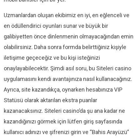
Uzmanlardan oluşan ekibimiz en iyi, en eğlenceli ve
en ödüllendirici oyunları sunar ve büyük bir
galibiyetten önce dinlenmenin olmayacağından emin
olabilirsiniz. Daha sonra formda belirttiğiniz kişiyle
iletişime geçeceğiz ve bu kişi isteğinizi
onaylayabilecektir. Şimdi asıl soru, bu Siteleri casino
uygulamasını kendi avantajınıza nasıl kullanacağınız.
Ayrıca, site kazandıkça, oynarken hesabınıza VIP
Statüsü olarak aktarılan ekstra puanlar
kazanacaksınız. Siteleri casino’da şu ana kadar ne
kazandığınızı görmek için lütfen giriş sayfasında
kullanıcı adınızı ve şifrenizi girin ve “Bahis Arayüzü”