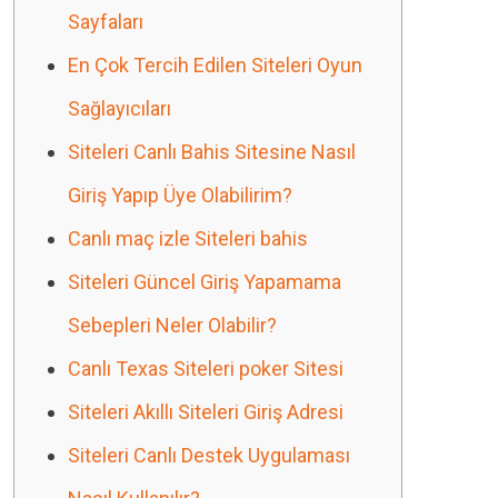
Sayfaları
En Çok Tercih Edilen Siteleri Oyun
Sağlayıcıları
Siteleri Canlı Bahis Sitesine Nasıl
Giriş Yapıp Üye Olabilirim?
Canlı maç izle Siteleri bahis
Siteleri Güncel Giriş Yapamama
Sebepleri Neler Olabilir?
Canlı Texas Siteleri poker Sitesi
Siteleri Akıllı Siteleri Giriş Adresi
Siteleri Canlı Destek Uygulaması