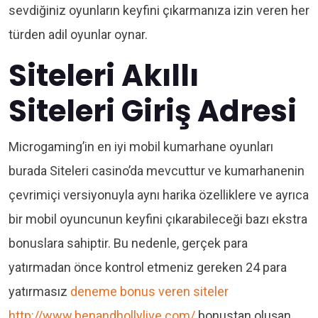
sevdiğiniz oyunların keyfini çıkarmanıza izin veren her
türden adil oyunlar oynar.
Siteleri Akıllı
Siteleri Giriş Adresi
Microgaming’in en iyi mobil kumarhane oyunları
burada Siteleri casino’da mevcuttur ve kumarhanenin
çevrimiçi versiyonuyla aynı harika özelliklere ve ayrıca
bir mobil oyuncunun keyfini çıkarabileceği bazı ekstra
bonuslara sahiptir. Bu nedenle, gerçek para
yatırmadan önce kontrol etmeniz gereken 24 para
yatırmasız
deneme bonus veren siteler
http://www.benandhollylive.com/
bonustan oluşan