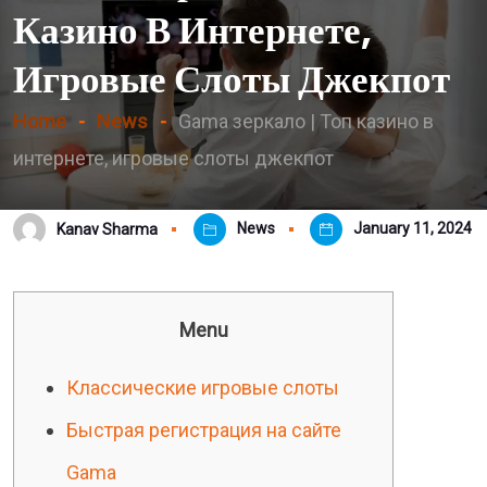
Казино В Интернете,
Игровые Слоты Джекпот
Home
News
Gama зеркало | Топ казино в
интернете, игровые слоты джекпот
News
January 11, 2024
Kanav Sharma
Menu
Классические игровые слоты
Быстрая регистрация на сайте
Gama