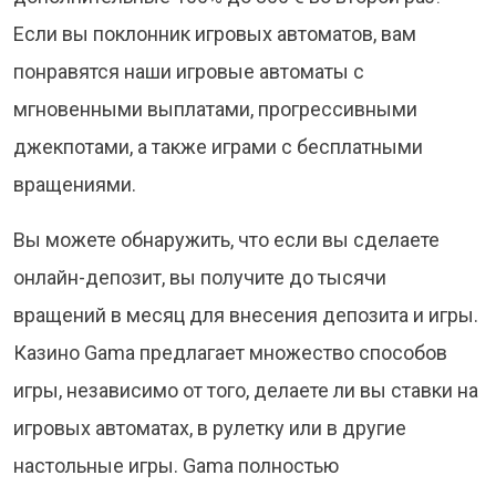
Если вы поклонник игровых автоматов, вам
понравятся наши игровые автоматы с
мгновенными выплатами, прогрессивными
джекпотами, а также играми с бесплатными
вращениями.
Вы можете обнаружить, что если вы сделаете
онлайн-депозит, вы получите до тысячи
вращений в месяц для внесения депозита и игры.
Казино Gama предлагает множество способов
игры, независимо от того, делаете ли вы ставки на
игровых автоматах, в рулетку или в другие
настольные игры. Gama полностью