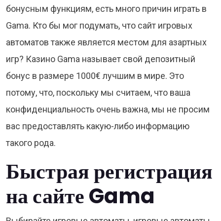
бонусным функциям, есть много причин играть в
Gama. Кто бы мог подумать, что сайт игровых
автоматов также является местом для азартных
игр? Казино Gama называет свой депозитный
бонус в размере 1000€ лучшим в мире. Это
потому, что, поскольку мы считаем, что ваша
конфиденциальность очень важна, мы не просим
вас предоставлять какую-либо информацию
такого рода.
Быстрая регистрация
на сайте Gama
Выбирайте игровые автоматы, игровые автоматы,