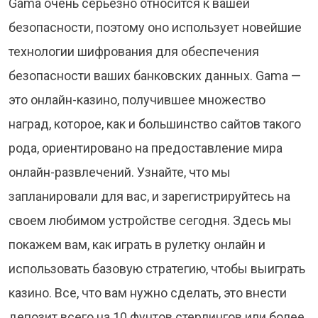
Gama очень серьезно относится к вашей
безопасности, поэтому оно использует новейшие
технологии шифрования для обеспечения
безопасности ваших банковских данных. Gama —
это онлайн-казино, получившее множество
наград, которое, как и большинство сайтов такого
рода, ориентировано на предоставление мира
онлайн-развлечений. Узнайте, что мы
запланировали для вас, и зарегистрируйтесь на
своем любимом устройстве сегодня. Здесь мы
покажем вам, как играть в рулетку онлайн и
использовать базовую стратегию, чтобы выиграть
казино. Все, что вам нужно сделать, это внести
депозит всего на 10 фунтов стерлингов или более