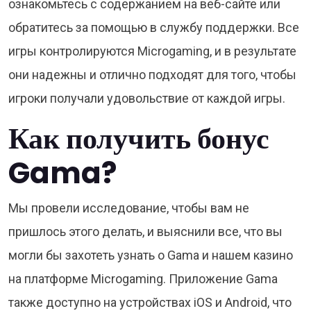
ознакомьтесь с содержанием на веб-сайте или
обратитесь за помощью в службу поддержки. Все
игры контролируются Microgaming, и в результате
они надежны и отлично подходят для того, чтобы
игроки получали удовольствие от каждой игры.
Как получить бонус
Gama?
Мы провели исследование, чтобы вам не
пришлось этого делать, и выяснили все, что вы
могли бы захотеть узнать о Gama и нашем казино
на платформе Microgaming. Приложение Gama
также доступно на устройствах iOS и Android, что