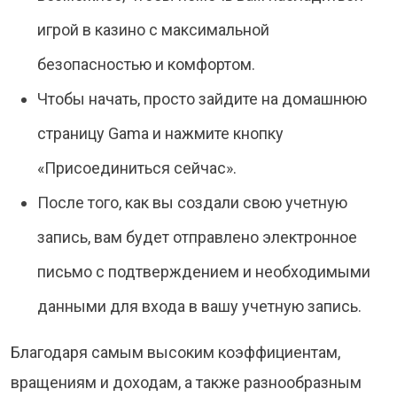
игрой в казино с максимальной
безопасностью и комфортом.
Чтобы начать, просто зайдите на домашнюю
страницу Gama и нажмите кнопку
«Присоединиться сейчас».
После того, как вы создали свою учетную
запись, вам будет отправлено электронное
письмо с подтверждением и необходимыми
данными для входа в вашу учетную запись.
Благодаря самым высоким коэффициентам,
вращениям и доходам, а также разнообразным