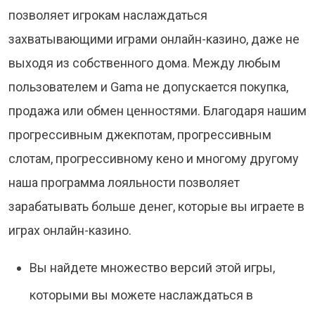
позволяет игрокам наслаждаться
захватывающими играми онлайн-казино, даже не
выходя из собственного дома. Между любым
пользователем и Gama не допускается покупка,
продажа или обмен ценностями. Благодаря нашим
прогрессивным джекпотам, прогрессивным
слотам, прогрессивному кено и многому другому
наша программа лояльности позволяет
зарабатывать больше денег, которые вы играете в
играх онлайн-казино.
Вы найдете множество версий этой игры,
которыми вы можете наслаждаться в