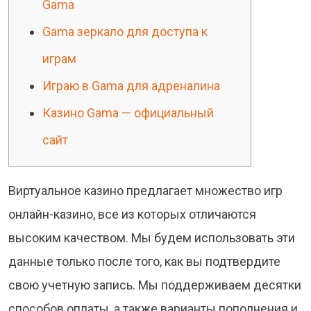
Gama
Gama зеркало для доступа к
играм
Играю в Gama для адреналина
Казино Gama — официальный
сайт
Виртуальное казино предлагает множество игр
онлайн-казино, все из которых отличаются
высоким качеством. Мы будем использовать эти
данные только после того, как вы подтвердите
свою учетную запись. Мы поддерживаем десятки
способов оплаты, а также варианты пополнения и