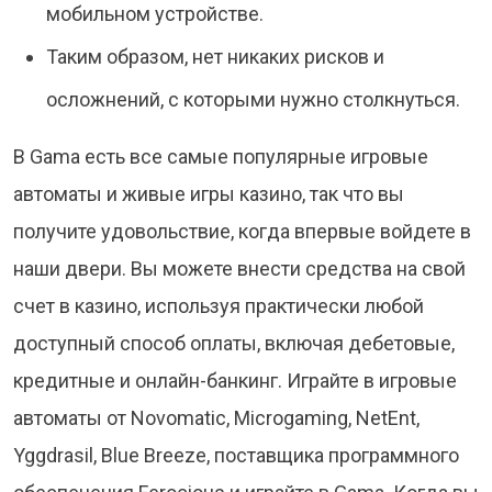
мобильном устройстве.
Таким образом, нет никаких рисков и
осложнений, с которыми нужно столкнуться.
В Gama есть все самые популярные игровые
автоматы и живые игры казино, так что вы
получите удовольствие, когда впервые войдете в
наши двери. Вы можете внести средства на свой
счет в казино, используя практически любой
доступный способ оплаты, включая дебетовые,
кредитные и онлайн-банкинг. Играйте в игровые
автоматы от Novomatic, Microgaming, NetEnt,
Yggdrasil, Blue Breeze, поставщика программного