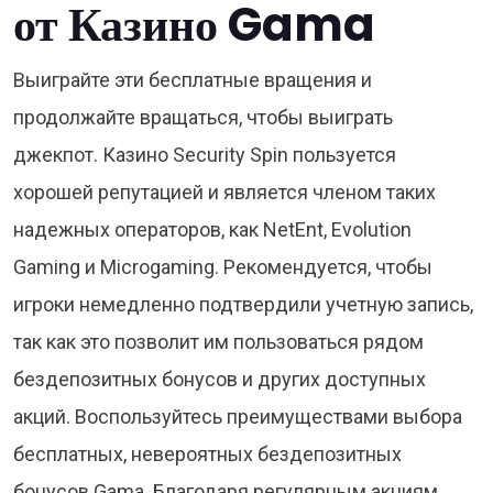
от Казино Gama
Выиграйте эти бесплатные вращения и
продолжайте вращаться, чтобы выиграть
джекпот. Казино Security Spin пользуется
хорошей репутацией и является членом таких
надежных операторов, как NetEnt, Evolution
Gaming и Microgaming. Рекомендуется, чтобы
игроки немедленно подтвердили учетную запись,
так как это позволит им пользоваться рядом
бездепозитных бонусов и других доступных
акций. Воспользуйтесь преимуществами выбора
бесплатных, невероятных бездепозитных
бонусов Gama. Благодаря регулярным акциям,