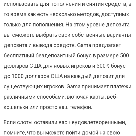
использовать для пополнения и снятия средств, в
то время как есть несколько методов, доступных
только для пополнения. На этом уровне депозита
вы сможете выбрать свои собственные варианты
депозита и вывода средств. Gama предлагает
бесплатный бездепозитный бонус в размере 500
долларов США для новых игроков и 300% бонус
до 1000 долларов США на каждый депозит для
существующих игроков. Gama принимает платежи
различными способами, включая карты, веб-
кошельки или просто ваш телефон.
Если слоты оставили вас неудовлетворенными,
помните, что вы можете пойти домой на свою