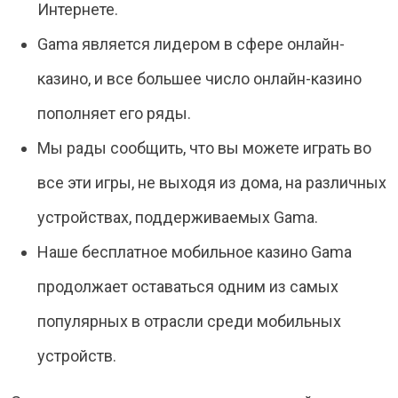
Интернете.
Gama является лидером в сфере онлайн-
казино, и все большее число онлайн-казино
пополняет его ряды.
Мы рады сообщить, что вы можете играть во
все эти игры, не выходя из дома, на различных
устройствах, поддерживаемых Gama.
Наше бесплатное мобильное казино Gama
продолжает оставаться одним из самых
популярных в отрасли среди мобильных
устройств.