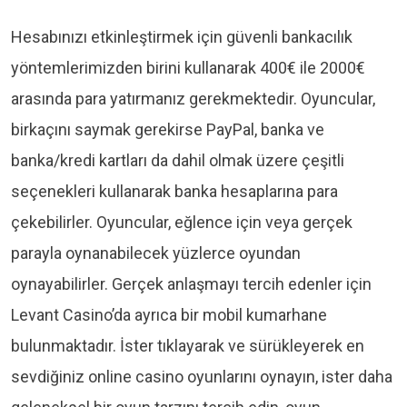
Hesabınızı etkinleştirmek için güvenli bankacılık
yöntemlerimizden birini kullanarak 400€ ile 2000€
arasında para yatırmanız gerekmektedir. Oyuncular,
birkaçını saymak gerekirse PayPal, banka ve
banka/kredi kartları da dahil olmak üzere çeşitli
seçenekleri kullanarak banka hesaplarına para
çekebilirler. Oyuncular, eğlence için veya gerçek
parayla oynanabilecek yüzlerce oyundan
oynayabilirler. Gerçek anlaşmayı tercih edenler için
Levant Casino’da ayrıca bir mobil kumarhane
bulunmaktadır. İster tıklayarak ve sürükleyerek en
sevdiğiniz online casino oyunlarını oynayın, ister daha