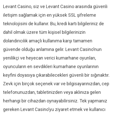
Levant Casino, siz ve Levant Casino arasında güvenli
iletişim sağlamak için en yüksek SSL şifreleme
teknolojisini de kullanır. Bu, kredi kartı bilgileriniz de
dahil olmak üzere tüm kişisel bilgilerinizin
dolandırıcılık amaçlı kullanıma karşı tamamen
güvende olduğu anlamına gelir. Levant Casino’nun
yenilikçi ve heyecan verici kumarhane oyunları,
oyuncuların en sevdikleri kumarhane oyunlarının
keyfini doyasıya çıkarabilecekleri güvenli bir sığınaktır.
Zevk için birçok seçenek var ve bilgisayarınızdan, cep
telefonunuzdan, tabletinizden veya aklınıza gelen
herhangi bir cihazdan oynayabilirsiniz. Tek yapmanız
gereken Levant Casino’yu ziyaret etmek ve kullanıcı