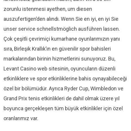
zorunlu istenmesi ayethen, um diesen
auszufertigen’den alındı. Wenn Sie en iyi, en iyi Sie
unser service schnellstmöglich ausführen lassen.
Çok çeşitli çevrimiçi kumarhane oyunlarımızın yanı
sıra, Birleşik Krallık’ın en güvenilir spor bahisleri
markalarından birinin hizmetlerini sunuyoruz. Bu,
Levant Casino web sitesinin, oyuncuların düzenli
etkinliklere ve spor etkinliklerine bahis oynayabileceği
özel bir bölümüdür. Ayrıca Ryder Cup, Wimbledon ve
Grand Prix tenis etkinlikleri de dahil olmak üzere yıl
boyunca gerçekleşen tüm büyük etkinlikler için özel
oranlarımız var.