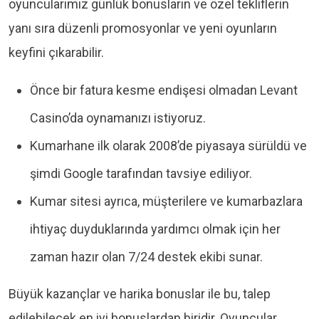
oyuncularımız günlük bonusların ve özel tekliflerin
yanı sıra düzenli promosyonlar ve yeni oyunların
keyfini çıkarabilir.
Önce bir fatura kesme endişesi olmadan Levant
Casino’da oynamanızı istiyoruz.
Kumarhane ilk olarak 2008’de piyasaya sürüldü ve
şimdi Google tarafından tavsiye ediliyor.
Kumar sitesi ayrıca, müşterilere ve kumarbazlara
ihtiyaç duyduklarında yardımcı olmak için her
zaman hazır olan 7/24 destek ekibi sunar.
Büyük kazançlar ve harika bonuslar ile bu, talep
edilebilecek en iyi bonuslardan biridir. Oyuncular,