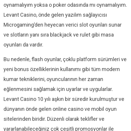
oynamalıyım yoksa o poker odasında mı oynamalıyım.
Levant Casino, önde gelen yazılım sağlayıcısı
Microgaming’den heyecan verici slot oyunları sunar
ve slotların yanı sıra blackjack ve rulet gibi masa
oyunları da vardır.
Bu nedenle, flash oyunlar, çoklu platform sürümleri ve
yeni bonus özelliklerinin kullanımı gibi tüm modern
kumar tekniklerini, oyuncularının her zaman
eğlenmesini sağlamak için uyarlar ve uygularlar.
Levant Casino 10 yılı aşkın bir süredir kurulmuştur ve
dünyanın önde gelen online casino ve mobil oyun
sitelerinden biridir. Düzenli olarak teklifler ve
yararlanabileceğiniz çok çeşitli promosyonlar ile