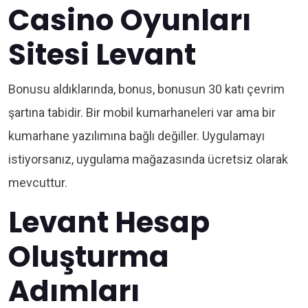
Casino Oyunları
Sitesi Levant
Bonusu aldıklarında, bonus, bonusun 30 katı çevrim
şartına tabidir. Bir mobil kumarhaneleri var ama bir
kumarhane yazılımına bağlı değiller. Uygulamayı
istiyorsanız, uygulama mağazasında ücretsiz olarak
mevcuttur.
Levant Hesap
Oluşturma
Adımları