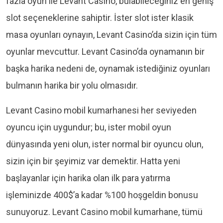
fazla oyun ile Levant Casino, bulabileceğiniz en geniş
slot seçeneklerine sahiptir. İster slot ister klasik
masa oyunları oynayın, Levant Casino’da sizin için tüm
oyunlar mevcuttur. Levant Casino’da oynamanın bir
başka harika nedeni de, oynamak istediğiniz oyunları
bulmanın harika bir yolu olmasıdır.
Levant Casino mobil kumarhanesi her seviyeden
oyuncu için uygundur; bu, ister mobil oyun
dünyasında yeni olun, ister normal bir oyuncu olun,
sizin için bir şeyimiz var demektir. Hatta yeni
başlayanlar için harika olan ilk para yatırma
işleminizde 400$’a kadar %100 hoşgeldin bonusu
sunuyoruz. Levant Casino mobil kumarhane, tümü