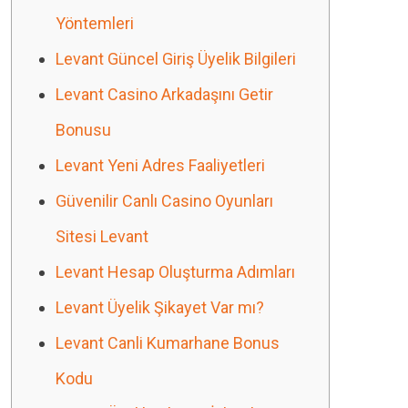
Yöntemleri
Levant Güncel Giriş Üyelik Bilgileri
Levant Casino Arkadaşını Getir
Bonusu
Levant Yeni Adres Faaliyetleri
Güvenilir Canlı Casino Oyunları
Sitesi Levant
Levant Hesap Oluşturma Adımları
Levant Üyelik Şikayet Var mı?
Levant Canli Kumarhane Bonus
Kodu