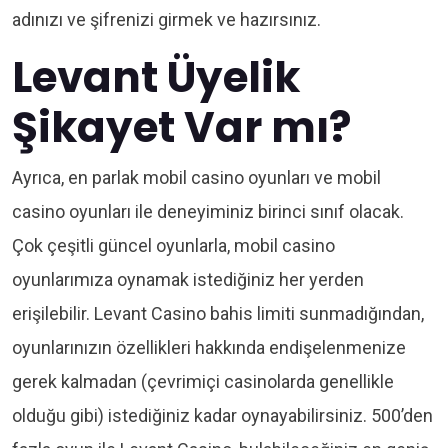
adınızı ve şifrenizi girmek ve hazırsınız.
Levant Üyelik
Şikayet Var mı?
Ayrıca, en parlak mobil casino oyunları ve mobil
casino oyunları ile deneyiminiz birinci sınıf olacak.
Çok çeşitli güncel oyunlarla, mobil casino
oyunlarımıza oynamak istediğiniz her yerden
erişilebilir. Levant Casino bahis limiti sunmadığından,
oyunlarınızın özellikleri hakkında endişelenmenize
gerek kalmadan (çevrimiçi casinolarda genellikle
olduğu gibi) istediğiniz kadar oynayabilirsiniz. 500’den