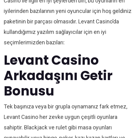
Casino ile ilgili en iyi şeylerden biri, bu oyunların en
iyilerinden bazılarının yeni oyuncular için hoş geldiniz
paketinin bir parçası olmasıdır. Levant Casino’da
kullandığımız yazılım sağlayıcılar için en iyi
seçimlerimizden bazıları:
Levant Casino
Arkadaşını Getir
Bonusu
Tek başınıza veya bir grupla oynamanız fark etmez,
Levant Casino her zevke uygun çeşitli oyunlara
sahiptir. Blackjack ve rulet gibi masa oyunları
oynayabilir veya bingo, poker, kazı kazan kartları ve