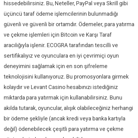
hissedebilirsiniz. Bu, Neteller, PayPal veya Skrill gibi
üçüncü taraf ödeme işlemcilerinin bulunmadığı
güvenli ve güvenli bir ortamdır. Ödemeler, para yatırma
ve çekme işlemleri için Bitcoin ve Karşı Taraf
aracılığıyla işlenir. ECOGRA tarafından tescilli ve
sertifikalıyız ve oyunculara en iyi çevrimiçi oyun
deneyimini sağlamak için en son şifreleme
teknolojisini kullanıyoruz. Bu promosyonlara girmek
kolaydır ve Levant Casino hesabınızı istediğiniz
miktarda para yatırmak için kullanabilirsiniz. Bunu
akılda tutarak, oyuncular, alışık olabileceğiniz herhangi
bir ödeme şekliyle (ancak kredi veya banka kartıyla
değil) ödenebilecek çeşitli para yatırma ve çekme