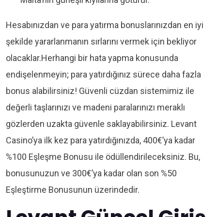
Hesabınızdan ve para yatırma bonuslarınızdan en iyi
şekilde yararlanmanın sırlarını vermek için bekliyor
olacaklar.Herhangi bir hata yapma konusunda
endişelenmeyin; para yatırdığınız sürece daha fazla
bonus alabilirsiniz! Güvenli cüzdan sistemimiz ile
değerli taşlarınızı ve madeni paralarınızı meraklı
gözlerden uzakta güvenle saklayabilirsiniz. Levant
Casino’ya ilk kez para yatırdığınızda, 400€’ya kadar
%100 Eşleşme Bonusu ile ödüllendirileceksiniz. Bu,
bonusunuzun ve 300€’ya kadar olan son %50
Eşleştirme Bonusunun üzerindedir.