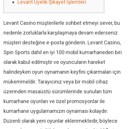
Levant Üyelik Şikayet İşlemleri
Levant Casino müşterilerle sohbet etmeyi sever, bu
nedenle zorluklarla karşılaşmaya devam ederseniz
müşteri desteğine e-posta gönderin. Levant Casino,
Spin Sports dahil en iyi 100 mobil kumarhaneden biri
olarak kabul edilmiştir ve oyuncuların hareket
halindeyken oyun oynamanın keyfini çıkarmaları için
mükemmeldir. Tarayıcınız veya bir mobil cihaz
üzerinden masaüstü sürümlerinde sunulan tüm
kumarhane oyunları ve özel promosyonlar ile
kumarhane uygulamamızın oynaması kolaydır.
Düzenli olarak yeni oyunlar eklenmektedir, böylece