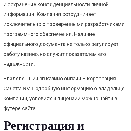
и сохранение конфиденциальности личной
информации. Компания сотрудничает
исключительно с проверенными разработчиками
программного обеспечения. Наличие
официального документа не только регулирует
работу казино, но служит показателем его
надежности.
Владелец Пин ап казино онлайн – корпорация
Carletta NV. Подробную информацию о владельце
компании, условиях и лицензии можно найти в
футере сайта.
Регистрация и