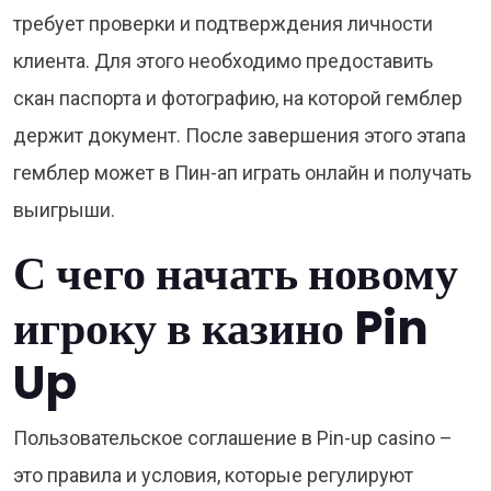
требует проверки и подтверждения личности
клиента. Для этого необходимо предоставить
скан паспорта и фотографию, на которой гемблер
держит документ. После завершения этого этапа
гемблер может в Пин-ап играть онлайн и получать
выигрыши.
С чего начать новому
игроку в казино Pin
Up
Пользовательское соглашение в Pin-up casino –
это правила и условия, которые регулируют