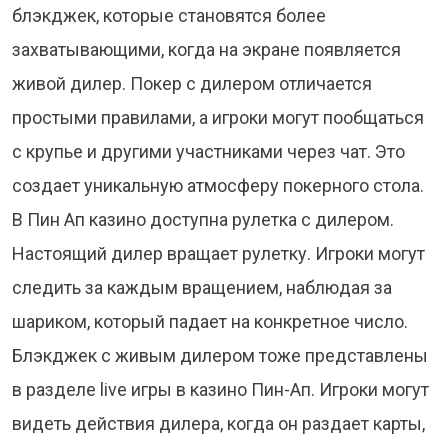
блэкджек, которые становятся более
захватывающими, когда на экране появляется
живой дилер. Покер с дилером отличается
простыми правилами, а игроки могут пообщаться
с крупье и другими участниками через чат. Это
создает уникальную атмосферу покерного стола.
В Пин Ап казино доступна рулетка с дилером.
Настоящий дилер вращает рулетку. Игроки могут
следить за каждым вращением, наблюдая за
шариком, который падает на конкретное число.
Блэкджек с живым дилером тоже представлены
в разделе live игры в казино Пин-Ап. Игроки могут
видеть действия дилера, когда он раздает карты,