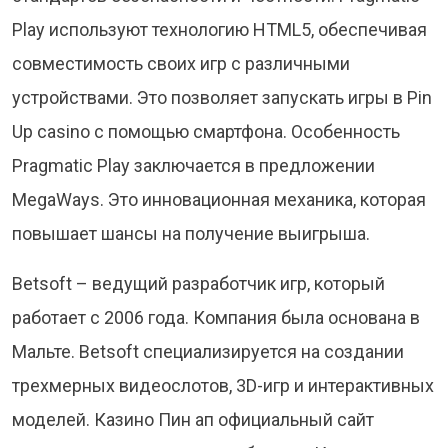
Play используют технологию HTML5, обеспечивая
совместимость своих игр с различными
устройствами. Это позволяет запускать игры в Pin
Up casino с помощью смартфона. Особенность
Pragmatic Play заключается в предложении
MegaWays. Это инновационная механика, которая
повышает шансы на получение выигрыша.
Betsoft – ведущий разработчик игр, который
работает с 2006 года. Компания была основана в
Мальте. Betsoft специализируется на создании
трехмерных видеослотов, 3D-игр и интерактивных
моделей. Казино Пин ап официальный сайт