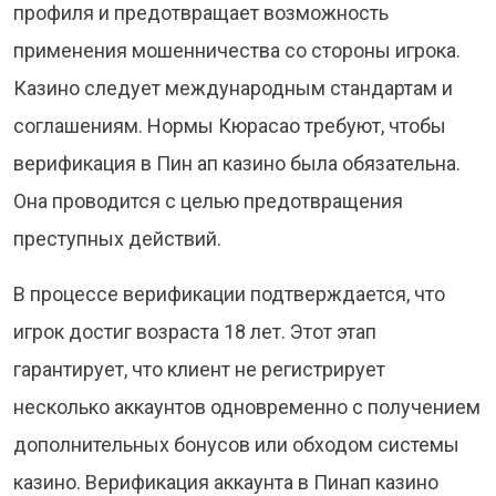
профиля и предотвращает возможность
применения мошенничества со стороны игрока.
Казино следует международным стандартам и
соглашениям. Нормы Кюрасао требуют, чтобы
верификация в Пин ап казино была обязательна.
Она проводится с целью предотвращения
преступных действий.
В процессе верификации подтверждается, что
игрок достиг возраста 18 лет. Этот этап
гарантирует, что клиент не регистрирует
несколько аккаунтов одновременно с получением
дополнительных бонусов или обходом системы
казино. Верификация аккаунта в Пинап казино