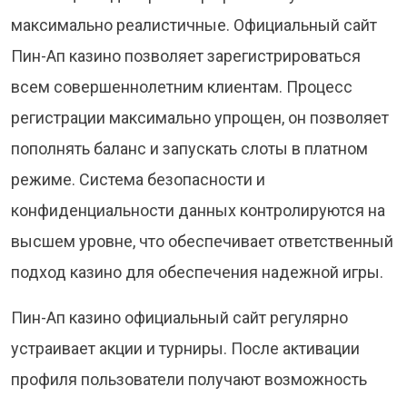
максимально реалистичные. Официальный сайт
Пин-Ап казино позволяет зарегистрироваться
всем совершеннолетним клиентам. Процесс
регистрации максимально упрощен, он позволяет
пополнять баланс и запускать слоты в платном
режиме. Система безопасности и
конфиденциальности данных контролируются на
высшем уровне, что обеспечивает ответственный
подход казино для обеспечения надежной игры.
Пин-Ап казино официальный сайт регулярно
устраивает акции и турниры. После активации
профиля пользователи получают возможность