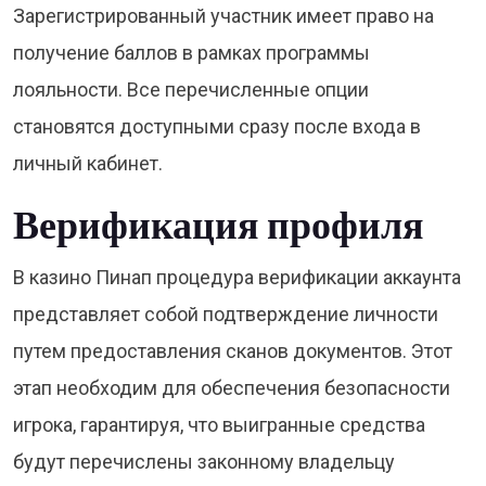
Зарегистрированный участник имеет право на
получение баллов в рамках программы
лояльности. Все перечисленные опции
становятся доступными сразу после входа в
личный кабинет.
Верификация профиля
В казино Пинап процедура верификации аккаунта
представляет собой подтверждение личности
путем предоставления сканов документов. Этот
этап необходим для обеспечения безопасности
игрока, гарантируя, что выигранные средства
будут перечислены законному владельцу