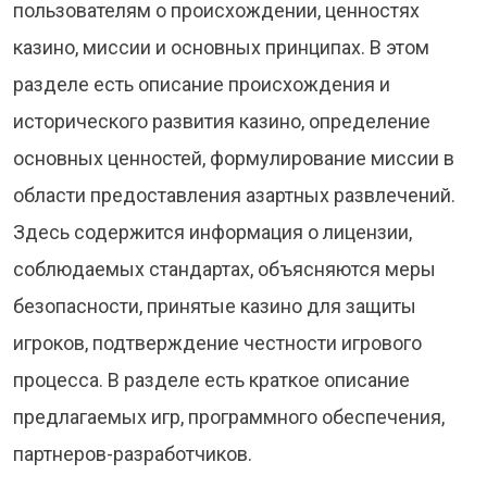
пользователям о происхождении, ценностях
казино, миссии и основных принципах. В этом
разделе есть описание происхождения и
исторического развития казино, определение
основных ценностей, формулирование миссии в
области предоставления азартных развлечений.
Здесь содержится информация о лицензии,
соблюдаемых стандартах, объясняются меры
безопасности, принятые казино для защиты
игроков, подтверждение честности игрового
процесса. В разделе есть краткое описание
предлагаемых игр, программного обеспечения,
партнеров-разработчиков.