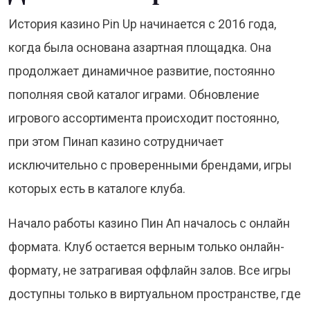
История казино Pin Up начинается с 2016 года,
когда была основана азартная площадка. Она
продолжает динамичное развитие, постоянно
пополняя свой каталог играми. Обновление
игрового ассортимента происходит постоянно,
при этом Пинап казино сотрудничает
исключительно с проверенными брендами, игры
которых есть в каталоге клуба.
Начало работы казино Пин Ап началось с онлайн
формата. Клуб остается верным только онлайн-
формату, не затрагивая оффлайн залов. Все игры
доступны только в виртуальном пространстве, где