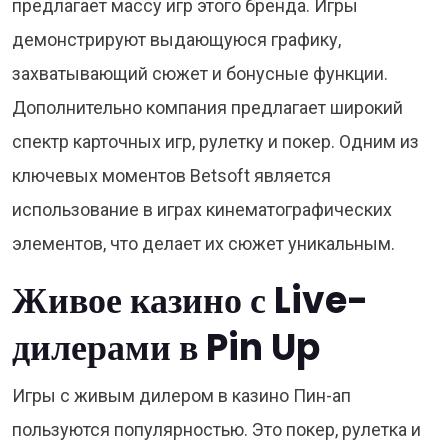
предлагает массу игр этого бренда. Игры
демонстрируют выдающуюся графику,
захватывающий сюжет и бонусные функции.
Дополнительно компания предлагает широкий
спектр карточных игр, рулетку и покер. Одним из
ключевых моментов Betsoft является
использование в играх кинематографических
элементов, что делает их сюжет уникальным.
Живое казино с Live-
дилерами в Pin Up
Игры с живым дилером в казино Пин-ап
пользуются популярностью. Это покер, рулетка и