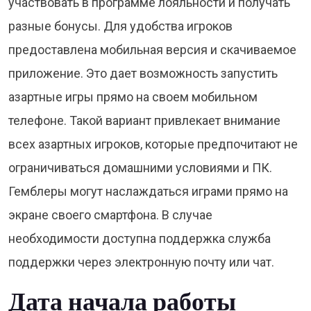
участвовать в программе лояльности и получать
разные бонусы. Для удобства игроков
предоставлена мобильная версия и скачиваемое
приложение. Это дает возможность запустить
азартные игры прямо на своем мобильном
телефоне. Такой вариант привлекает внимание
всех азартных игроков, которые предпочитают не
ограничиваться домашними условиями и ПК.
Гемблеры могут наслаждаться играми прямо на
экране своего смартфона. В случае
необходимости доступна поддержка служба
поддержки через электронную почту или чат.
Дата начала работы