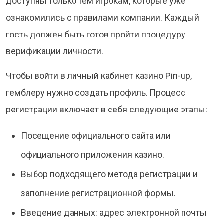
доступны только тем игрокам, которые уже
ознакомились с правилами компании. Каждый
гость должен быть готов пройти процедуру
верификации личности.
Чтобы войти в личный кабинет казино Pin-up,
гемблеру нужно создать профиль. Процесс
регистрации включает в себя следующие этапы:
Посещение официального сайта или
официального приложения казино.
Выбор подходящего метода регистрации и
заполнение регистрационной формы.
Введение данных: адрес электронной почты