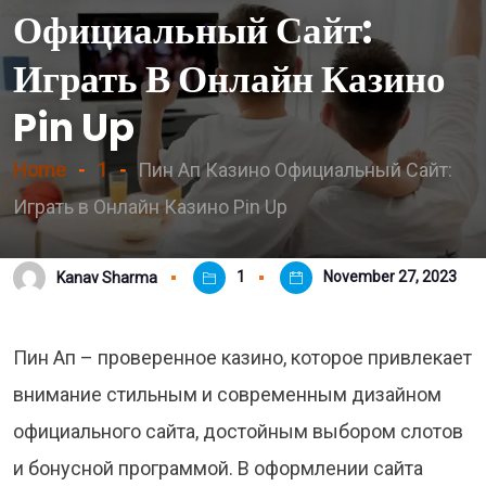
Официальный Сайт:
Играть В Онлайн Казино
Pin Up
Home
1
Пин Ап Казино Официальный Сайт:
Играть в Онлайн Казино Pin Up
1
November 27, 2023
Kanav Sharma
Пин Ап – проверенное казино, которое привлекает
внимание стильным и современным дизайном
официального сайта, достойным выбором слотов
и бонусной программой. В оформлении сайта