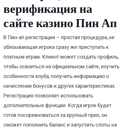
верификация на
сайте казино Пин Ап
В Пин-ап регистрация – простая процедура, не
обязывающая игрока сразу же приступать к
платным играм. Клиент может создать профиль,
чтобы освоиться на официальном сайте, изучить
особенности клуба, получить информацию о
начислении бонусов и других характеристиках.
Регистрация позволяет использовать
дополнительные функции. Когда игрок будет
готов посоревноваться за крупный приз, он
сможет пополнить баланс и запустить слоты на