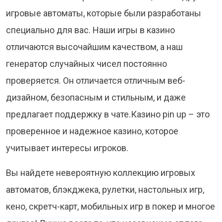
игровые автоматы, которые были разработаны
специально для вас. Наши игры в казино
отличаются высочайшим качеством, а наш
генератор случайных чисел постоянно
проверяется. Он отличается отличным веб-
дизайном, безопасным и стильным, и даже
предлагает поддержку в чате.Казино pin up – это
проверенное и надежное казино, которое
учитывает интересы игроков.
Вы найдете невероятную коллекцию игровых
автоматов, блэкджека, рулетки, настольных игр,
кено, скретч-карт, мобильных игр в покер и многое