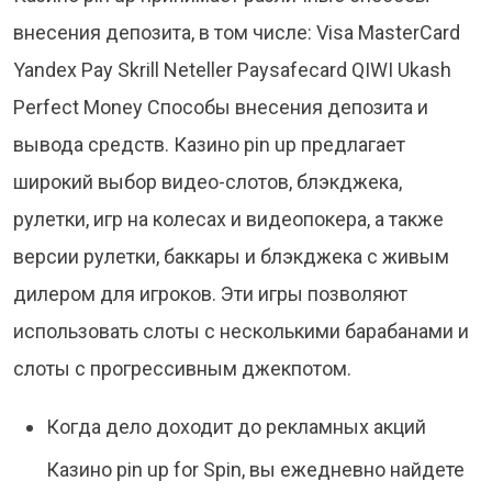
внесения депозита, в том числе: Visa MasterCard
Yandex Pay Skrill Neteller Paysafecard QIWI Ukash
Perfect Money Способы внесения депозита и
вывода средств. Казино pin up предлагает
широкий выбор видео-слотов, блэкджека,
рулетки, игр на колесах и видеопокера, а также
версии рулетки, баккары и блэкджека с живым
дилером для игроков. Эти игры позволяют
использовать слоты с несколькими барабанами и
слоты с прогрессивным джекпотом.
Когда дело доходит до рекламных акций
Казино pin up for Spin, вы ежедневно найдете