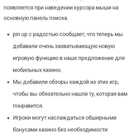
появляется при наведении курсора мыши на
основную панель поиска.
pin up с радостью сообщает, что теперь мы
добавили очень захватывающую новую
игровую функцию в наше предложение для
мобильных казино.
Мы добавили обзоры каждой из этих игр,
чтобы вы обязательно нашли ту, которая вам
понравится.
Игроки могут наслаждаться обширными
бонусами казино без необходимости