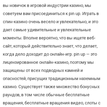
вы новичок в игровой индустрии казино, мы
советуем вам присоединиться к pin up. Играть в
спин-казино очень весело и увлекательно, и это
дает самые удивительные и увлекательные
моменты. Вполне вероятно, что вы ищете веб-
сайт, который действительно знает, что делает,
когда дело доходит до онлайн-игр. pin up — это
лицензированное онлайн-казино, поэтому мы
защищены от всех подводных камней и
опасностей, присущих традиционным наземным
казино. Существует также множество бонусных
раундов, в том числе обычные бесплатные
вращения, бесплатные вращения видео, слоты с