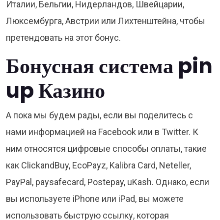
Италии, Бельгии, Нидерландов, Швейцарии,
Люксембурга, Австрии или Лихтенштейна, чтобы
претендовать на этот бонус.
Бонусная система pin
up Казино
А пока мы будем рады, если вы поделитесь с
нами информацией на Facebook или в Twitter. К
ним относятся цифровые способы оплаты, такие
как ClickandBuy, EcoPayz, Kalibra Card, Neteller,
PayPal, paysafecard, Postepay, uKash. Однако, если
вы используете iPhone или iPad, вы можете
использовать быструю ссылку, которая