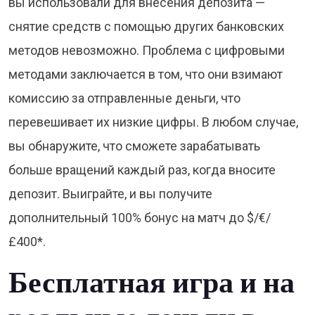
вы использовали для внесения депозита —
снятие средств с помощью других банковских
методов невозможно. Проблема с цифровыми
методами заключается в том, что они взимают
комиссию за отправленные деньги, что
перевешивает их низкие цифры. В любом случае,
вы обнаружите, что сможете зарабатывать
больше вращений каждый раз, когда вносите
депозит. Выиграйте, и вы получите
дополнительный 100% бонус на матч до $/€/
£400*.
Бесплатная игра и на