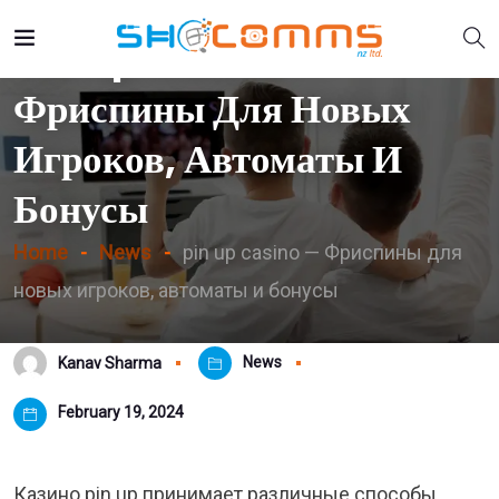
Pin Up Casino —
Фриспины Для Новых
Игроков, Автоматы И
Бонусы
Home
News
pin up casino — Фриспины для
новых игроков, автоматы и бонусы
News
Kanav Sharma
February 19, 2024
Казино pin up принимает различные способы