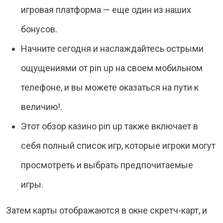
игровая платформа — еще один из наших
бонусов.
Начните сегодня и наслаждайтесь острыми
ощущениями от pin up на своем мобильном
телефоне, и вы можете оказаться на пути к
величию!.
Этот обзор казино pin up также включает в
себя полный список игр, которые игроки могут
просмотреть и выбрать предпочитаемые
игры.
Затем карты отображаются в окне скретч-карт, и