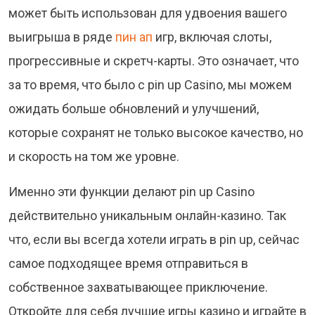
может быть использован для удвоения вашего
выигрыша в ряде
пин ап
игр, включая слоты,
прогрессивные и скретч-карты. Это означает, что
за то время, что было с pin up Casino, мы можем
ожидать больше обновлений и улучшений,
которые сохранят не только высокое качество, но
и скорость на том же уровне.
Именно эти функции делают pin up Casino
действительно уникальным онлайн-казино. Так
что, если вы всегда хотели играть в pin up, сейчас
самое подходящее время отправиться в
собственное захватывающее приключение.
Откройте для себя лучшие игры казино и играйте в