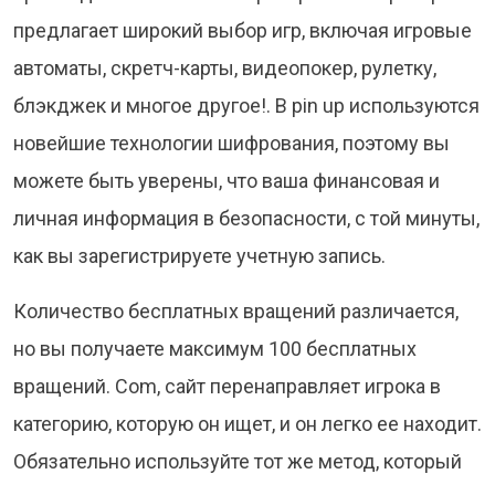
предлагает широкий выбор игр, включая игровые
автоматы, скретч-карты, видеопокер, рулетку,
блэкджек и многое другое!. В pin up используются
новейшие технологии шифрования, поэтому вы
можете быть уверены, что ваша финансовая и
личная информация в безопасности, с той минуты,
как вы зарегистрируете учетную запись.
Количество бесплатных вращений различается,
но вы получаете максимум 100 бесплатных
вращений. Com, сайт перенаправляет игрока в
категорию, которую он ищет, и он легко ее находит.
Обязательно используйте тот же метод, который