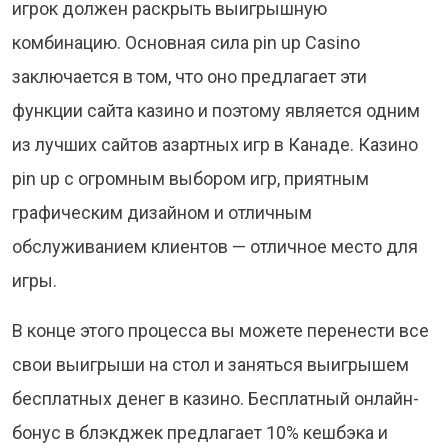
игрок должен раскрыть выигрышную
комбинацию. Основная сила pin up Casino
заключается в том, что оно предлагает эти
функции сайта казино и поэтому является одним
из лучших сайтов азартных игр в Канаде. Казино
pin up с огромным выбором игр, приятным
графическим дизайном и отличным
обслуживанием клиентов — отличное место для
игры.
В конце этого процесса вы можете перенести все
свои выигрыши на стол и заняться выигрышем
бесплатных денег в казино. Бесплатный онлайн-
бонус в блэкджек предлагает 10% кешбэка и