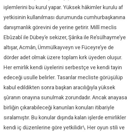
işlemlerini bu kurul yapar. Yüksek hâkimler kurulu af
yetkisinin kullanılması durumunda cumhurbaşkanına
danışmanlık görevini de yerine getirir. Millî meclis
Ebûzabî ile Dübey’e sekizer, Şârika ile Re’sülhayme’ye
altışar, Acmân, Ümmülkayveyn ve Füceyre’ye de
dörder adet olmak üzere toplam kırk üyeden oluşur.
Her emirlik kendi üyelerini serbestçe ve kendi tayin
edeceği usulle belirler. Tasarılar mecliste görüşülüp
kabul edildikten sonra başkan aracılığıyla yüksek
şûranın onayına sunulmak zorundadır. Ancak anayasa
birliğin çıkarabileceği kanunları konuları itibariyle
sıralamıştır. Bu konular dışında kalan işlerde emirlikler
kendi iç düzenlerine göre yetkilidir\. Her oyun stili ve