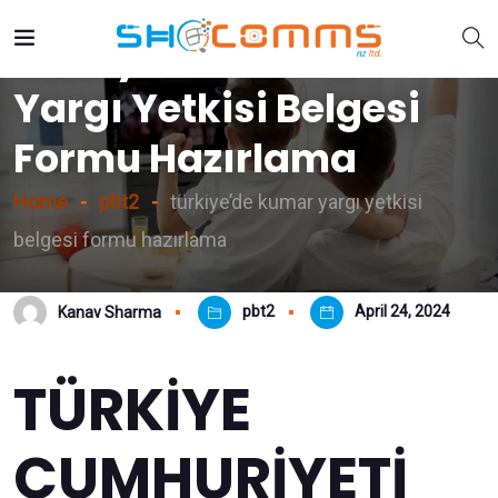
Türkiye’de Kumar
Yargı Yetkisi Belgesi
Formu Hazırlama
Home
pbt2
türkiye’de kumar yargı yetkisi
belgesi formu hazırlama
pbt2
April 24, 2024
Kanav Sharma
TÜRKİYE
CUMHURİYETİ