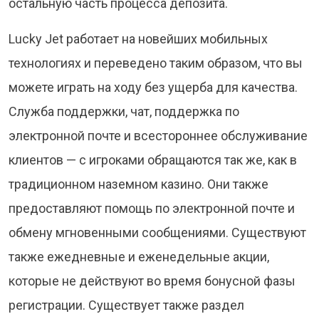
остальную часть процесса депозита.
Lucky Jet работает на новейших мобильных
технологиях и переведено таким образом, что вы
можете играть на ходу без ущерба для качества.
Служба поддержки, чат, поддержка по
электронной почте и всестороннее обслуживание
клиентов — с игроками обращаются так же, как в
традиционном наземном казино. Они также
предоставляют помощь по электронной почте и
обмену мгновенными сообщениями. Существуют
также ежедневные и еженедельные акции,
которые не действуют во время бонусной фазы
регистрации. Существует также раздел