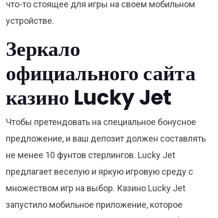
что-то стоящее для игры на своем мобильном
устройстве.
Зеркало
официального сайта
казино Lucky Jet
Чтобы претендовать на специальное бонусное
предложение, и ваш депозит должен составлять
не менее 10 фунтов стерлингов. Lucky Jet
предлагает веселую и яркую игровую среду с
множеством игр на выбор. Казино Lucky Jet
запустило мобильное приложение, которое