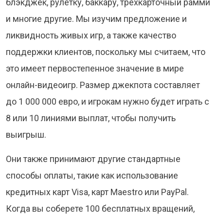
блэкджек, рулетку, баккару, трехкарточный рамми
и многие другие. Мы изучим предложение и
ликвидность живых игр, а также качество
поддержки клиентов, поскольку мы считаем, что
это имеет первостепенное значение в мире
онлайн-видеоигр. Размер джекпота составляет
до 1 000 000 евро, и игрокам нужно будет играть с
8 или 10 линиями выплат, чтобы получить
выигрыш.
Они также принимают другие стандартные
способы оплаты, такие как использование
кредитных карт Visa, карт Maestro или PayPal.
Когда вы соберете 100 бесплатных вращений,