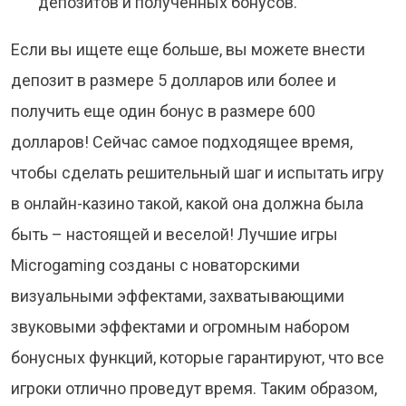
депозитов и полученных бонусов.
Если вы ищете еще больше, вы можете внести
депозит в размере 5 долларов или более и
получить еще один бонус в размере 600
долларов! Сейчас самое подходящее время,
чтобы сделать решительный шаг и испытать игру
в онлайн-казино такой, какой она должна была
быть – настоящей и веселой! Лучшие игры
Microgaming созданы с новаторскими
визуальными эффектами, захватывающими
звуковыми эффектами и огромным набором
бонусных функций, которые гарантируют, что все
игроки отлично проведут время. Таким образом,