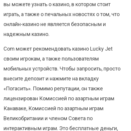
вы можете узнать о казино, в котором стоит
играть, а также о печальных новостях о том, что
онлайн-казино не является безопасным и
надежным казино.
Com может рекомендовать казино Lucky Jet
своим игрокам, а также пользователям
мобильных устройств. Чтобы запросить, просто
внесите депозит и нажмите на вкладку
«Погасить». Помимо репутации, он также
лицензирован Комиссией по азартным играм
Канаваке, Комиссией по азартным играм
Великобритании и членом Совета по
интерактивным играм. Это бесплатные деньги,