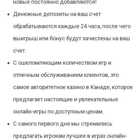
новые постоянно добавляются!
Денежные депозиты на ваш счет
обрабатываются каждые 24 часа, после чего
выигрыш или бонус будут зачислены на ваш
счет.
С ошеломляющим количеством игр и
отличным обслуживанием клиентов, это
самое авторитетное казино в Канаде, которое
предлагает настоящие и увлекательные
онлайн-игры по доступным ценам.
С самого первого дня мы стремились
предлагать игрокам лучшее в играх онлайн-