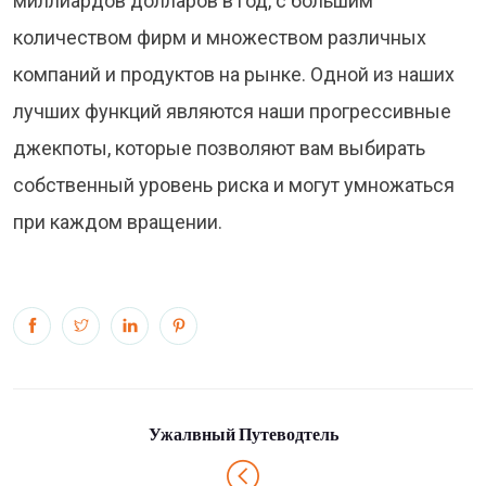
миллиардов долларов в год, с большим
количеством фирм и множеством различных
компаний и продуктов на рынке. Одной из наших
лучших функций являются наши прогрессивные
джекпоты, которые позволяют вам выбирать
собственный уровень риска и могут умножаться
при каждом вращении.
Ужалвный Путеводтель