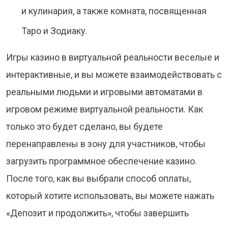
и кулинария, а также комната, посвященная
Таро и Зодиаку.
Игры казино в виртуальной реальности веселые и
интерактивные, и вы можете взаимодействовать с
реальными людьми и игровыми автоматами в
игровом режиме виртуальной реальности. Как
только это будет сделано, вы будете
перенаправлены в зону для участников, чтобы
загрузить программное обеспечение казино.
После того, как вы выбрали способ оплаты,
который хотите использовать, вы можете нажать
«Депозит и продолжить», чтобы завершить