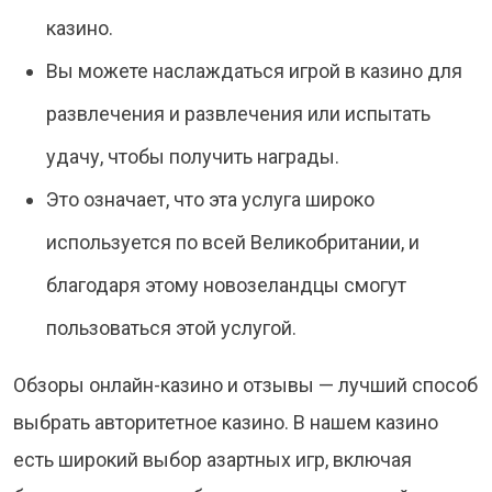
казино.
Вы можете наслаждаться игрой в казино для
развлечения и развлечения или испытать
удачу, чтобы получить награды.
Это означает, что эта услуга широко
используется по всей Великобритании, и
благодаря этому новозеландцы смогут
пользоваться этой услугой.
Обзоры онлайн-казино и отзывы — лучший способ
выбрать авторитетное казино. В нашем казино
есть широкий выбор азартных игр, включая