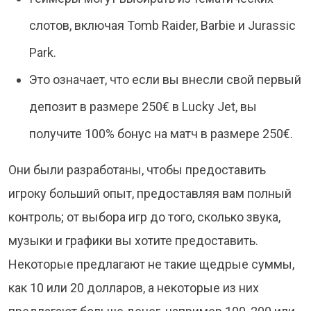
слотов, включая Tomb Raider, Barbie и Jurassic
Park.
Это означает, что если вы внесли свой первый
депозит в размере 250€ в Lucky Jet, вы
получите 100% бонус на матч в размере 250€.
Они были разработаны, чтобы предоставить
игроку больший опыт, предоставляя вам полный
контроль; от выбора игр до того, сколько звука,
музыки и графики вы хотите предоставить.
Некоторые предлагают не такие щедрые суммы,
как 10 или 20 долларов, а некоторые из них