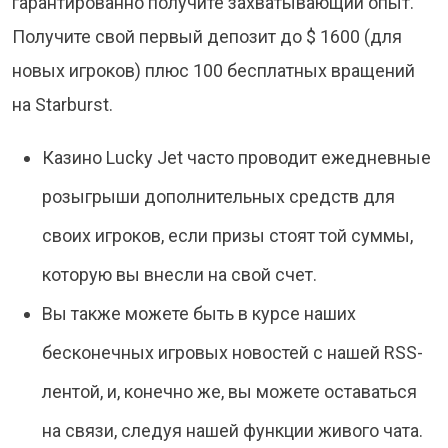
гарантированно получите захватывающий опыт.
Получите свой первый депозит до $ 1600 (для
новых игроков) плюс 100 бесплатных вращений
на Starburst.
Казино Lucky Jet часто проводит ежедневные
розыгрыши дополнительных средств для
своих игроков, если призы стоят той суммы,
которую вы внесли на свой счет.
Вы также можете быть в курсе наших
бесконечных игровых новостей с нашей RSS-
лентой, и, конечно же, вы можете оставаться
на связи, следуя нашей функции живого чата.