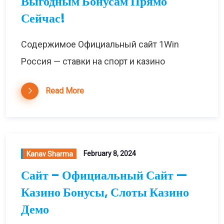
Выгодным Бонусам Прямо
Сейчас!
Содержимое Официальный сайт 1Win
Россия — ставки на спорт и казино
Read More
February 8, 2024
Kanav Sharma
Сайт – Официальный Сайт —
Казино Бонусы, Слоты Казино
Демо