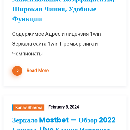
Широкая Линия, Удобные
Функции
Содержимое Адрес и лицензия 1win
Зеркала сайта 1win Премьер-лига и
Чемпионаты
Read More
February 8, 2024
Kanav Sharma
Зеркало Mostbet — Обзор 2022
Бонусы, Live Казино Интернет