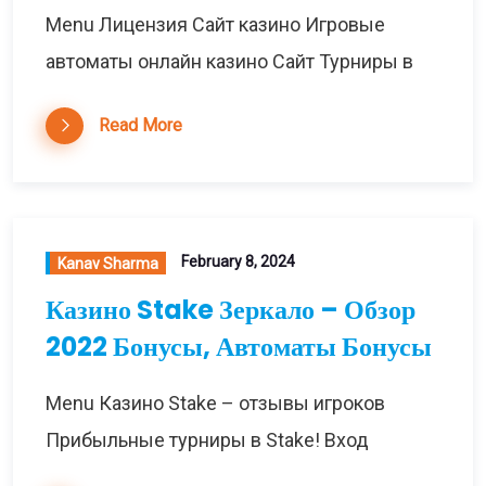
Menu Лицензия Сайт казино Игровые
автоматы онлайн казино Сайт Турниры в
Read More
February 8, 2024
Kanav Sharma
Казино Stake Зеркало – Обзор
2022 Бонусы, Автоматы Бонусы
Menu Казино Stake – отзывы игроков
Прибыльные турниры в Stake! Вход