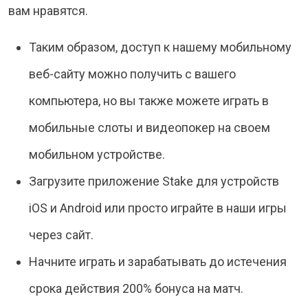
вам нравятся.
Таким образом, доступ к нашему мобильному
веб-сайту можно получить с вашего
компьютера, но вы также можете играть в
мобильные слоты и видеопокер на своем
мобильном устройстве.
Загрузите приложение Stake для устройств
iOS и Android или просто играйте в наши игры
через сайт.
Начните играть и зарабатывать до истечения
срока действия 200% бонуса на матч.