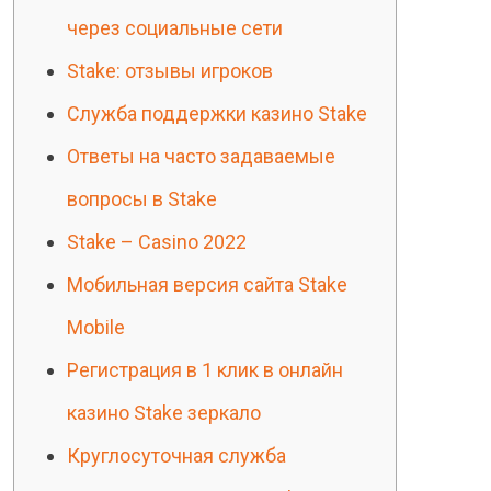
через социальные сети
Stake: отзывы игроков
Служба поддержки казино Stake
Ответы на часто задаваемые
вопросы в Stake
Stake – Casino 2022
Мобильная версия сайта Stake
Mobile
Регистрация в 1 клик в онлайн
казино Stake зеркало
Круглосуточная служба