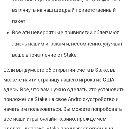
взглянуть на наш щедрый приветственный
пакет.
Все эти невероятные привилегии облегчают
жизнь нашим игрокам и, несомненно, улучшат
ваше впечатление от Stake.
Если вы думаете об открытии счета в Stake, вы
можете найти страницу нашего игрока из США
здесь. Все, что вам нужно сделать, это установить
приложение Stake на свое Android-устройство и
начать им пользоваться. Вы можете попробовать
все наши игры онлайн-казино, прежде чем
сделать депозит. Stake предлагает огромный