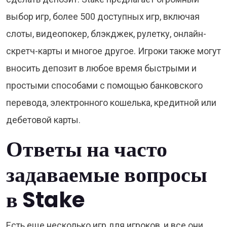
выбор игр, более 500 доступных игр, включая
слоты, видеопокер, блэкджек, рулетку, онлайн-
скретч-карты и многое другое. Игроки также могут
вносить депозит в любое время быстрыми и
простыми способами с помощью банковского
перевода, электронного кошелька, кредитной или
дебетовой карты.
Ответы на часто
задаваемые вопросы
в Stake
Есть еще несколько игр для игроков, и все они