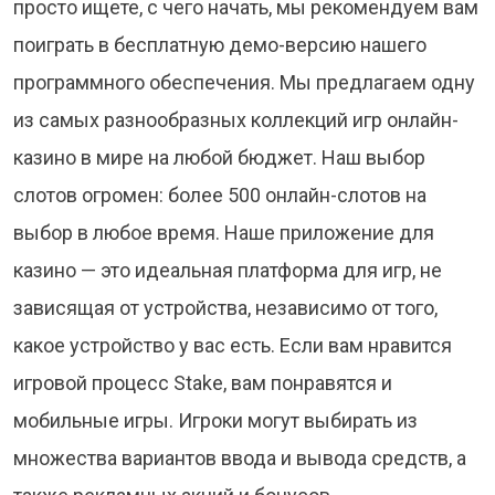
просто ищете, с чего начать, мы рекомендуем вам
поиграть в бесплатную демо-версию нашего
программного обеспечения. Мы предлагаем одну
из самых разнообразных коллекций игр онлайн-
казино в мире на любой бюджет. Наш выбор
слотов огромен: более 500 онлайн-слотов на
выбор в любое время. Наше приложение для
казино — это идеальная платформа для игр, не
зависящая от устройства, независимо от того,
какое устройство у вас есть. Если вам нравится
игровой процесс Stake, вам понравятся и
мобильные игры. Игроки могут выбирать из
множества вариантов ввода и вывода средств, а