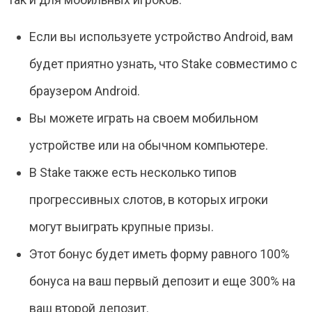
Если вы используете устройство Android, вам
будет приятно узнать, что Stake совместимо с
браузером Android.
Вы можете играть на своем мобильном
устройстве или на обычном компьютере.
В Stake также есть несколько типов
прогрессивных слотов, в которых игроки
могут выиграть крупные призы.
Этот бонус будет иметь форму равного 100%
бонуса на ваш первый депозит и еще 300% на
ваш второй депозит.