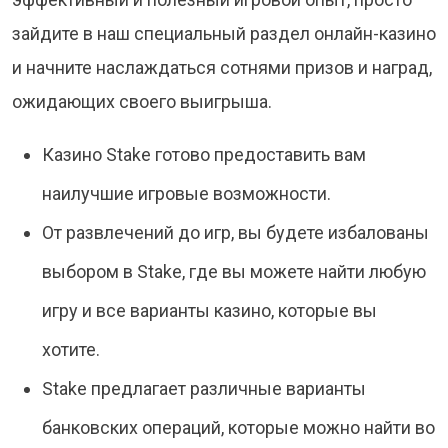
зайдите в наш специальный раздел онлайн-казино
и начните наслаждаться сотнями призов и наград,
ожидающих своего выигрыша.
Казино Stake готово предоставить вам
наилучшие игровые возможности.
От развлечений до игр, вы будете избалованы
выбором в Stake, где вы можете найти любую
игру и все варианты казино, которые вы
хотите.
Stake предлагает различные варианты
банковских операций, которые можно найти во