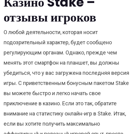
Казино Stake –
отзывы игроков
О любой деятельности, которая носит
подозрительный характер, будет сообщено
регулирующим органам. Однако, прежде чем
менять этот смартфон на планшет, вы должны
убедиться, что у вас загружена последняя версия
игры. С приветственным бонусным пакетом Stake
вы можете быстро и легко начать свое
приключение в казино. Если это так, обратите
внимание на статистику онлайн-игр в Stake. Итак,
если вы хотите получить максимально
эффективный и полезный игровой опыт, просто