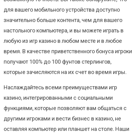
для вашего мобильного устройства доступно
значительно больше контента, чем для вашего
настольного компьютера, и вы можете играть в
любую из игр казино в любом месте и в любое
время. В качестве приветственного бонуса игроки
получают 100% до 100 фунтов стерлингов,
которые зачисляются на их счет во время игры.
Наслаждайтесь всеми преимуществами игр
казино, интегрированными с социальными
функциями, которые позволяют вам общаться с
другими игроками и вести бизнес в казино, не
оставляя компьютер или планшет на столе. Наши