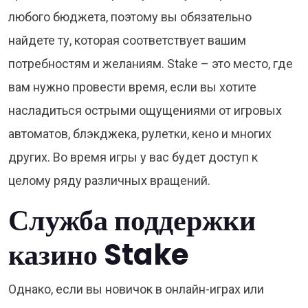
любого бюджета, поэтому вы обязательно
найдете ту, которая соответствует вашим
потребностям и желаниям. Stake – это место, где
вам нужно провести время, если вы хотите
насладиться острыми ощущениями от игровых
автоматов, блэкджека, рулетки, кено и многих
других. Во время игры у вас будет доступ к
целому ряду различных вращений.
Служба поддержки
казино Stake
Однако, если вы новичок в онлайн-играх или