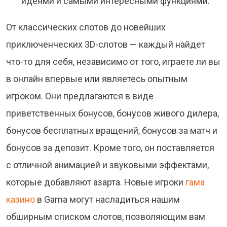
идеями и самыми интересными функциями.
От классических слотов до новейших
приключенческих 3D-слотов — каждый найдет
что-то для себя, независимо от того, играете ли вы
в онлайн впервые или являетесь опытным
игроком. Они предлагаются в виде
приветственных бонусов, бонусов живого дилера,
бонусов бесплатных вращений, бонусов за матч и
бонусов за депозит. Кроме того, он поставляется
с отличной анимацией и звуковыми эффектами,
которые добавляют азарта. Новые игроки
гама
казино
в Gama могут насладиться нашим
обширным списком слотов, позволяющим вам