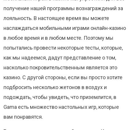
получение нашей программы вознаграждений за
лояльность. В настоящее время вы можете
наслаждаться мобильными играми онлайн-казино
в любое время и в любом месте. Поэтому мы
попытались провести некоторые тесты, которые,
как мы надеемся, дадут представление о том,
насколько покровительственным является это
казино. С другой стороны, если вы просто хотите
подбросить несколько жетонов в воздух и
подождать, чтобы увидеть, что приземлится, в
Gama есть множество настольных игр, которые
вам понравятся.