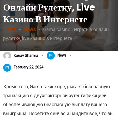
Онлайн Рулетку, Live
Казино В Интернете
Home
News
Gama casino | Играть в онлайн
рулетку, live казино в интернете
News
Kanav Sharma
February 22, 2024
Кроме того, Gama также предлагает безопасную
транзакцию с двухфакторной аутентификацией,
обеспечивающую безопасную выплату вашего
выигрыша. Посетите сейчас и найдите все, что вы