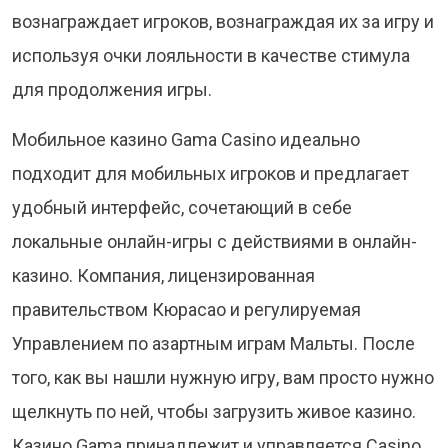
вознаграждает игроков, вознаграждая их за игру и
используя очки лояльности в качестве стимула
для продолжения игры.
Мобильное казино Gama Casino идеально
подходит для мобильных игроков и предлагает
удобный интерфейс, сочетающий в себе
локальные онлайн-игры с действиями в онлайн-
казино. Компания, лицензированная
правительством Кюрасао и регулируемая
Управлением по азартным играм Мальты. После
того, как вы нашли нужную игру, вам просто нужно
щелкнуть по ней, чтобы загрузить живое казино.
Казино Gama принадлежит и управляется Casino