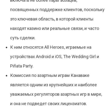
включать не более пары абзацев,
посвященных поддержке клиентов, поскольку
это ключевая область, в которой клиенты
находят казино или реальные связи, и часто
суть сделки.
К ним относятся All Heroes, играемые на
устройствах Android и iOS, The Wedding Girl и
Piñata Party.
Комиссия по азартным играм Канаваке
является одним из крупнейших и наиболее
уважаемых регуляторов азартных игр в мире,
и она не подведет своих лицензиатов.