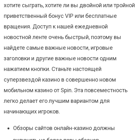
хотите сыграть, хотите ли вы двойной или тройной
приветственный бонус VIP или бесплатные
вращения. Доступ к нашей ежедневной
новостной ленте очень быстрый, поэтому вы
найдете самые важные новости, игровые
заголовки и другие важные новости одним
нажатием кнопки. Станьте настоящей
суперзвездой казино в совершенно новом
мобильном казино от Spin. Эта повсеместность
легко делает его лучшим вариантом для
начинающих игроков.
Обзоры сайтов онлайн-казино должны