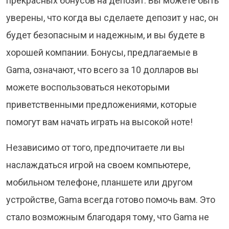
прекрасных бонусов на депозит. Вы можете быть
уверены, что когда вы сделаете депозит у нас, он
будет безопасным и надежным, и вы будете в
хорошей компании. Бонусы, предлагаемые в
Gama, означают, что всего за 10 долларов вы
можете воспользоваться некоторыми
приветственными предложениями, которые
помогут вам начать играть на высокой ноте!
Независимо от того, предпочитаете ли вы
наслаждаться игрой на своем компьютере,
мобильном телефоне, планшете или другом
устройстве, Gama всегда готово помочь вам. Это
стало возможным благодаря тому, что Gama не