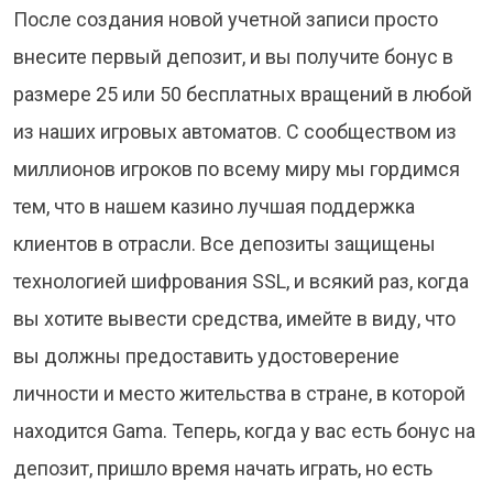
После создания новой учетной записи просто
внесите первый депозит, и вы получите бонус в
размере 25 или 50 бесплатных вращений в любой
из наших игровых автоматов. С сообществом из
миллионов игроков по всему миру мы гордимся
тем, что в нашем казино лучшая поддержка
клиентов в отрасли. Все депозиты защищены
технологией шифрования SSL, и всякий раз, когда
вы хотите вывести средства, имейте в виду, что
вы должны предоставить удостоверение
личности и место жительства в стране, в которой
находится Gama. Теперь, когда у вас есть бонус на
депозит, пришло время начать играть, но есть