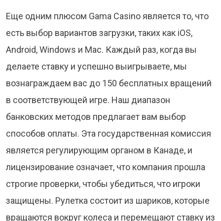
Еще одним плюсом Gama Casino является то, что
есть выбор вариантов загрузки, таких как iOS,
Android, Windows и Mac. Каждый раз, когда вы
делаете ставку и успешно выигрываете, мы
вознаграждаем вас до 150 бесплатных вращений
в соответствующей игре. Наш диапазон
банковских методов предлагает вам выбор
способов оплаты. Эта государственная комиссия
является регулирующим органом в Канаде, и
лицензирование означает, что компания прошла
строгие проверки, чтобы убедиться, что игроки
защищены. Рулетка состоит из шариков, которые
вращаются вокруг колеса и перемещают ставку из